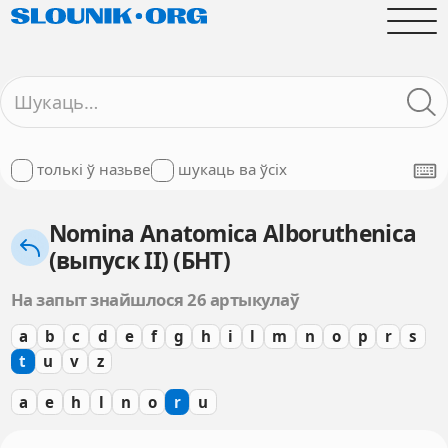
толькі ў назьве
шукаць ва ўсіх
Nomina Anatomica Alboruthenica
(выпуск II) (БНТ)
На запыт знайшлося 26 артыкулаў
a
b
c
d
e
f
g
h
i
l
m
n
o
p
r
s
t
u
v
z
a
e
h
l
n
o
r
u