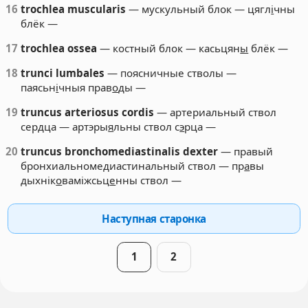
16
trochlea muscularis
— мускульный блок — цягл
і
чны
блёк —
17
trochlea ossea
— костный блок — касьцян
ы
блёк —
18
trunci lumbales
— поясничные стволы —
паясьн
і
чныя прав
о
ды —
19
truncus arteriosus cordis
— артериальный ствол
сердца — артэры
я
льны ствол с
э
рца —
20
truncus bronchomediastinalis dexter
— правый
бронхиальномедиастинальный ствол — пр
а
вы
дыхнік
о
ваміжсьц
е
нны ствол —
Наступная старонка
1
2