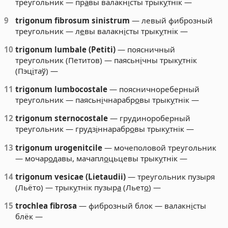
треугольник — пр
а
вы валакн
і
сты трык
у
тнік —
9
trigonum fibrosum sinistrum
— левый фиброзный
треугольник — л
е
вы валакн
і
сты трык
у
тнік —
10
trigonum lumbale (Petiti)
— поясничный
треугольник (Петитов) — паясьн
і
чны трык
у
тнік
(Пэц
і
таў) —
11
trigonum lumbocostale
— поясничнореберный
треугольник — паясьн
і
чнарабр
о
вы трык
у
тнік —
12
trigonum sternocostale
— грудинороберный
треугольник — грудз
і
ннарабр
о
вы трык
у
тнік —
13
trigonum urogenitcile
— мочеполовой треугольник
— мочар
о
давы, мачапл
о
цьцевы трык
у
тнік —
14
trigonum vesicae (Lietaudii)
— треугольник пузыря
(Льёто) — трык
у
тнік пузыр
а
(Льет
о
) —
15
trochlea fibrosa
— фиброзный блок — валакн
і
сты
блёк —