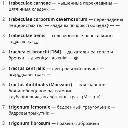
1
trabeculae carneae
— мышечные перекладины —
цягл
і
чныя кл
а
дачкі —
2
trabeculae corporum cavernosorum
— перекладины
пещеристых тел — кл
а
дачкі пяч
о
рыстых ц
е
лаў — —
3
trabeculae lienis
— селезеночные перекладины —
кл
а
дачкі кас
ы
—
4
trachea et bronchi [164]
— дыхательное горло и
бронхи — дыхн
і
ца і дыхнік
і
— @
5
tractus centralis
— центральный шнурок —
асяр
о
дкавы тракт —
6
tractus iliotibialis (Maissiati)
— подзвдошно-
большеберцовое растяжение —
клубав
і
чнавял
і
кагал
ё
начны тракт (Мэсі
а
та) —
7
trigonum femorale
— бедренный треугольник —
бядр
о
вы трык
у
тнік —
8
trigonum fibrosum
— правый фиброзный