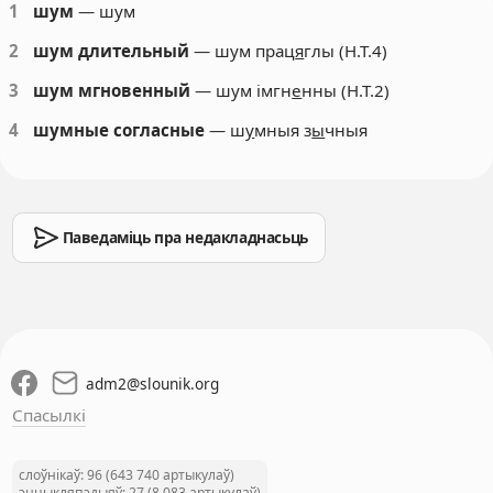
1
шум
— шум
2
шум длительный
— шум прац
я
глы (Н.Т.4)
3
шум мгновенный
— шум імгн
е
нны (Н.Т.2)
4
шумные согласные
— ш
у
мныя з
ы
чныя
Паведаміць пра недакладнасьць
adm2
@
slounik.org
Спасылкі
слоўнікаў: 96 (643 740 артыкулаў)
энцыкляпэдыяў: 27 (8 083 артыкулаў)