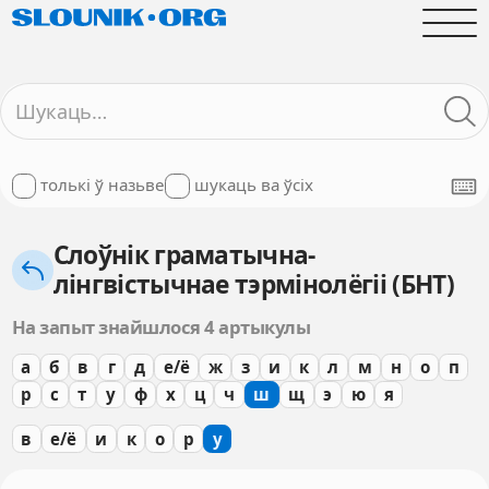
толькі ў назьве
шукаць ва ўсіх
Слоўнік граматычна-
лінгвістычнае тэрмінолёгіі (БНТ)
На запыт знайшлося 4 артыкулы
а
б
в
г
д
е/ё
ж
з
и
к
л
м
н
о
п
р
с
т
у
ф
х
ц
ч
ш
щ
э
ю
я
в
е/ё
и
к
о
р
у