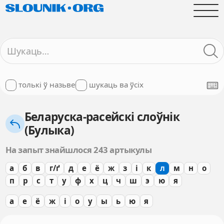
толькі ў назьве
шукаць ва ўсіх
Беларуска-расейскі слоўнік
(Булыка)
На запыт знайшлося 243 артыкулы
а
б
в
г/ґ
д
е
ё
ж
з
і
к
л
м
н
о
п
р
с
т
у
ф
х
ц
ч
ш
э
ю
я
а
е
ё
ж
і
о
у
ы
ь
ю
я