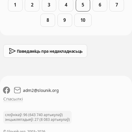
1
2
3
4
5
6
7
8
9
10
Паведаміць пра недакладнасьць
adm2
@
slounik.org
Спасылкі
слоўнікаў: 96 (643 740 артыкулаў)
энцыкляпэдыяў: 27 (8 083 артыкулаў)
© Slounik.org, 2003–2026