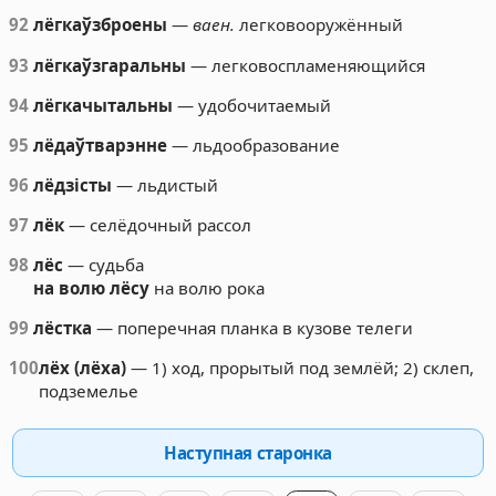
92
лёгкаўзброены
—
ваен.
легковооружённый
93
лёгкаўзгаральны
— легковоспламеняющийся
94
лёгкачытальны
— удобочитаемый
95
лёдаўтварэнне
— льдообразование
96
лёдзісты
— льдистый
97
лёк
— селёдочный рассол
98
лёс
— судьба
на волю лёсу
на волю рока
99
лёстка
— поперечная планка в кузове телеги
100
лёх (лёха)
— 1) ход, прорытый под землёй; 2) склеп,
подземелье
Наступная старонка