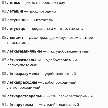
81
летась
—
разм.
в прошлом году
82
леташні
— прошлогодний
83
летуценнік
— мечтатель
84
летуцець
— предаваться мечтам, грезить
85
лецішча
—
разм.
дом, где живут летом; летнее
пристанище
86
лёгказамяняльны
—
тэх.
удобозаменяемый
87
лёгказасваяльны
— удобоусвояемый,
легкоусвояемый
88
лёгказразумелы
— удобнопонятный
89
лёгкапраходны
— удобопроходимый;
легкопроходимый
90
лёгкарастваральны
—
хім.
легкорастворимый
91
лёгкарухомы
—
тэх.
удобоподвижный