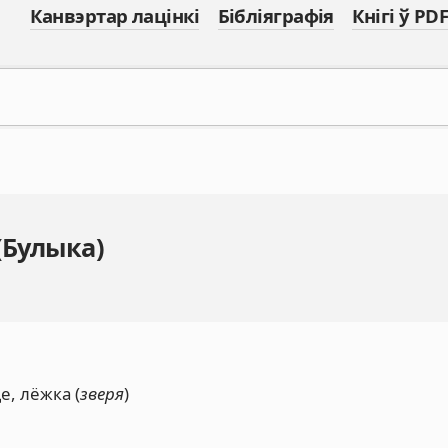
Канвэртар лацінкі
Бібліяграфія
Кнігі ў PDF
(Булыка)
е, лёжка (
зверя
)