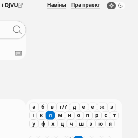
 і DJVU
Навіны
Пра праект
а
б
в
г/ґ
д
е
ё
ж
з
і
к
л
м
н
о
п
р
с
т
у
ф
х
ц
ч
ш
э
ю
я