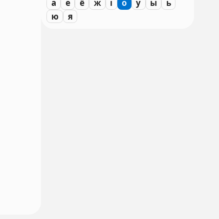
а
е
ё
ж
і
о
у
ы
ь
ю
я