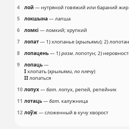
4
лой
— нутряной говяжий или бараний жир
5
локшына
— лапша
6
ломкі
— ломкий; хрупкий
7
лопат
— 1) хлопанье (
крыльями
); 2) лопота
8
лопацень
— 1)
разм.
лопотун; 2) неровност
9
лопаць
—
I
хлопать (
крыльями, по плечу
)
II
лопаться
10
лопух
—
бат.
лопух, репей, репейник
11
лотаць
—
бат.
калужница
12
лоўж
— сложенный в кучу хворост