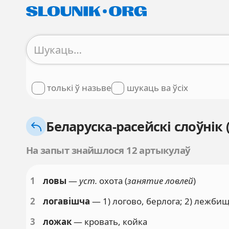
толькі ў назьве
шукаць ва ўсіх
Беларуска-расейскі слоўнік 
На запыт знайшлося 12 артыкулаў
1
ловы
—
уст.
охота (
занятие ловлей
)
2
логавішча
— 1) логово, берлога; 2) лежбищ
3
ложак
— кровать, койка