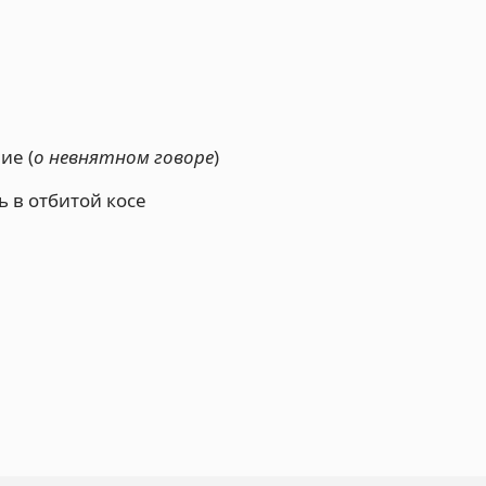
ние (
о невнятном говоре
)
ь в отбитой косе