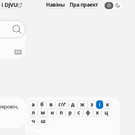
 і DJVU
Навіны
Пра праект
а
б
в
г/ґ
д
ж
з
і
к
пяровіч,
л
м
н
п
р
с
ф
х
ц
ч
ш