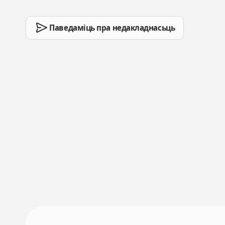
Паведаміць пра недакладнасьць