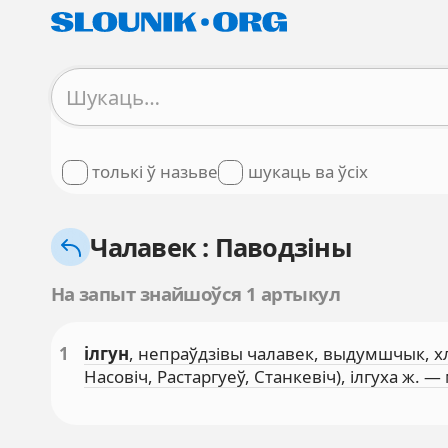
толькі ў назьве
шукаць ва ўсіх
Чалавек : Паводзіны
На запыт знайшоўся 1 артыкул
1
ілгун
, непраўдзівы чалавек, выдумшчык, хлус.
Насовіч, Растаргуеў, Станкевіч), ілгуха ж. —