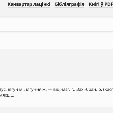
Канвэртар лацінкі
Бібліяграфія
Кнігі ў PDF
 ілгун м., ілгуння ж. — віц.-маг. г., Зах.-бран. р. (Кас
 мясц.…