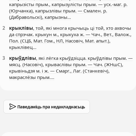
капрызісты прым., капрызулісты прым. — усх.-маг. р.
(Юрчанка), капрызлівы прым. — Смален. р.
(Дабравольскі), капрызны…
2
крыклівы
, той, які многа крычыць ці той, хто ахвочы
да спрэчак. крыкун м., крыкуха ж. — Чач., Вет., Валож.,
Пол. (СЦБ, Мат. Гом., НЛ, Насовіч, Мат. апыт.),
крыклівец…
3
крыўдлівы
, які лёгка крыўдзіцца. крыўдлівы прым. —
мясц. (Насовіч), крываслівы прым. — Чач. (ЖНшС),
крывіньдзя м. і ж. — Смарг., Лаг. (Станкевіч),
макраслёзы прым.…
Паведаміць пра недакладнасьць