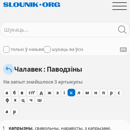
толькі ў назьве
шукаць ва ўсіх
Чалавек : Паводзіны
На запыт знайшлося 3 артыкулы
а
б
в
г/ґ
д
ж
з
і
к
л
м
н
п
р
с
ф
х
ц
ч
ш
а
р
1
капрызны
, свавольны, наравісты, з капрызамі.