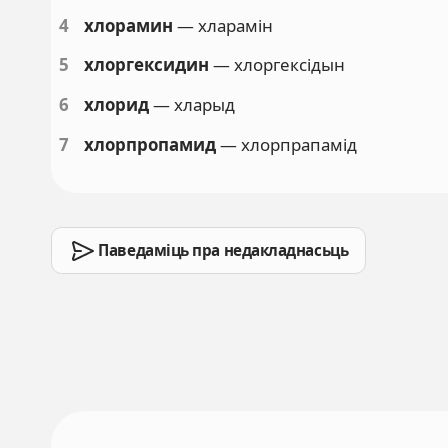
4
хлорамин
— хларамін
5
хлоргексидин
— хлоргексідын
6
хлорид
— хларыд
7
хлорпропамид
— хлорпрапамід
Паведаміць пра недакладнасьць