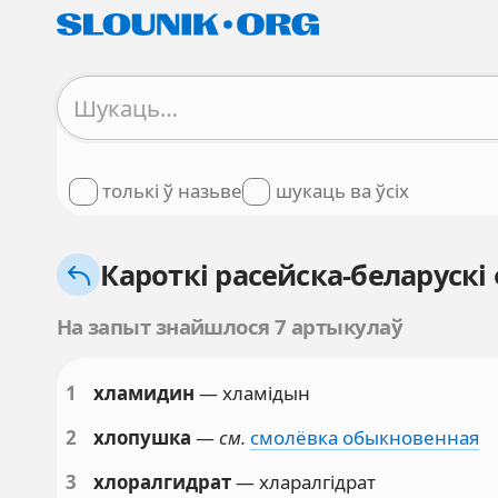
толькі ў назьве
шукаць ва ўсіх
Кароткі расейска-беларускі
На запыт знайшлося 7 артыкулаў
1
хламидин
— хламідын
2
хлопушка
—
см.
смолёвка обыкновенная
3
хлоралгидрат
— хларалгідрат