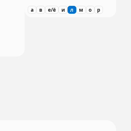
а
в
е/ё
и
л
м
о
р