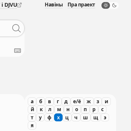
 і DJVU
Навіны
Пра праект
а
б
в
г
д
е/ё
ж
з
и
й
к
л
м
н
о
п
р
с
т
у
ф
х
ц
ч
ш
щ
э
я