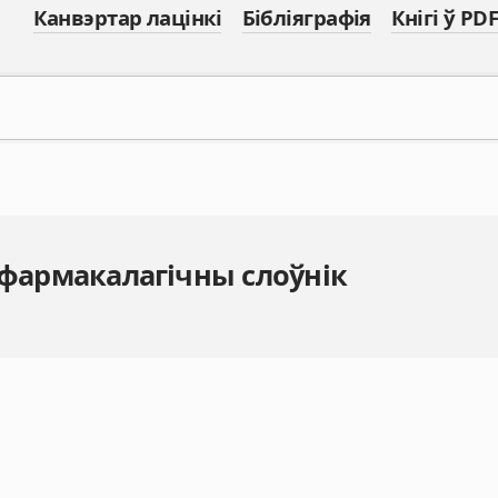
Канвэртар лацінкі
Бібліяграфія
Кнігі ў PDF
 фармакалагічны слоўнік