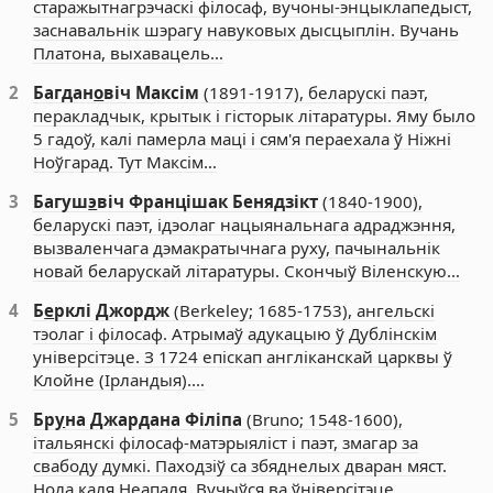
старажытнагрэчаскі філосаф, вучоны-энцыклапедыст,
заснавальнік шэрагу навуковых дысцыплін. Вучань
Платона, выхавацель…
2
Багдан
о
віч Максім
(1891-1917), беларускі паэт,
перакладчык, крытык і гісторык літаратуры. Яму было
5 гадоў, калі памерла маці і сям'я пераехала ў Ніжні
Ноўгарад. Тут Максім…
3
Багуш
э
віч Францішак Бенядзікт
(1840-1900),
беларускі паэт, ідэолаг нацыянальнага адраджэння,
вызваленчага дэмакратычнага руху, пачынальнік
новай беларускай літаратуры. Скончыў Віленскую…
4
Б
е
рклі Джордж
(Berkeley; 1685-1753), ангельскі
тэолаг і філосаф. Атрымаў адукацыю ў Дублінскім
універсітэце. З 1724 епіскап англіканскай царквы ў
Клойне (Ірландыя).…
5
Бр
у
на Джардана Філіпа
(Bruno; 1548-1600),
італьянскі філосаф-матэрыяліст і паэт, змагар за
свабоду думкі. Паходзіў са збяднелых дваран мяст.
Нола каля Неапаля. Вучыўся ва ўніверсітэце…