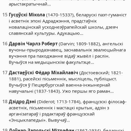
арыстакратычнай…
15
Гус
о
ўскі Мікола
(1470-1533?), беларускі паэт-гуманіст
і асветнік эпохі Адраджэння, прадстаўнік
новалацінскай усходнеэўрапейскай школы, дзеяч
славянскай культуры. Адукацыю…
16
Д
а
рвін Чарлз Роберт
(Darvin; 1809-1882), ангельскі
вучоны-прыродазнавец, заснавальнік эвалюцыйнага
вучэння пра паходжанне відаў жывёл і раслін.
Вучыўся на медыцынскім факультэце…
17
Даста
е
ўскі Фёдар Міхайлавіч
(Достоевский; 1821-
1881), расейскі пісьменнік, мысліцель, публіцыст.
Вучыўся ў Пецярбургскай ваенна-інжынернай
навучальні (1837-1843). Ужо першы яго раман…
18
Дзідр
о
Дэні
(Diderot; 1713-1784), французскі філосаф-
асветнік, пісьменнік і мастацкі крытык, адзін з
арганізатараў і рэдактараў французскай
«Энцыклапедыі». Вывучаў…
19
Д
о
ўнар-Зап
о
льскі Мітрафан
(1867-1934), беларускі