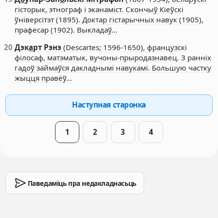
гісторык, этнограф і эканаміст. Скончыў Кіеўскі
ўніверсітэт (1895). Доктар гістарычных навук (1905),
прафесар (1902). Выкладаў…
20
Дэк
а
рт Рэнэ
(Descartes; 1596-1650), французскі
філосаф, матэматык, вучоны-прыродазнавец. З ранніх
гадоў займаўся дакладнымі навукамі. Большую частку
жыцця правёў…
Наступная старонка
1
2
3
4
Паведаміць пра недакладнасьць