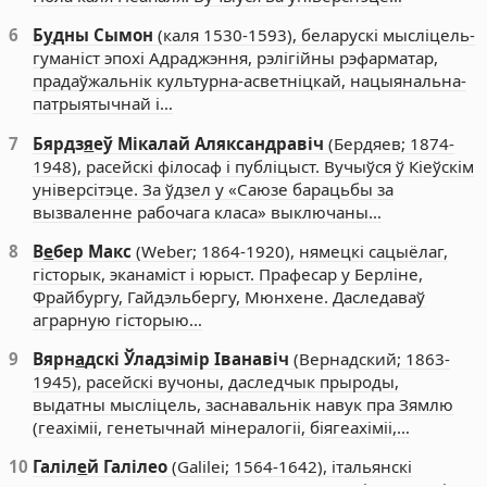
6
Б
у
дны Сымон
(каля 1530-1593), беларускі мысліцель-
гуманіст эпохі Адраджэння, рэлігійны рэфарматар,
прадаўжальнік культурна-асветніцкай, нацыянальна-
патрыятычнай і…
7
Бярдз
я
еў Мікалай Аляксандравіч
(Бердяев; 1874-
1948), расейскі філосаф і публіцыст. Вучыўся ў Кіеўскім
універсітэце. За ўдзел у «Саюзе барацьбы за
вызваленне рабочага класа» выключаны…
8
В
е
бер Макс
(Weber; 1864-1920), нямецкі сацыёлаг,
гісторык, эканаміст і юрыст. Прафесар у Берліне,
Фрайбургу, Гайдэльбергу, Мюнхене. Даследаваў
аграрную гісторыю…
9
Вярн
а
дскі Ўладзімір Іванавіч
(Вернадский; 1863-
1945), расейскі вучоны, даследчык прыроды,
выдатны мысліцель, заснавальнік навук пра Зямлю
(геахіміі, генетычнай мінералогіі, біягеахіміі,…
10
Галіл
е
й Галілео
(Galilei; 1564-1642), італьянскі