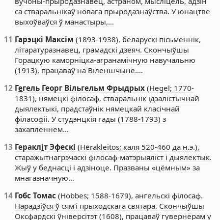
вучоны-прыродазнавец, астраном, мысліцель, адзін
са стваральнікаў новага прыродазнаўства. У юнацтве
выхоўваўся ў манастыры,…
11
Гар
э
цкі Максім
(1893-1938), беларускі пісьменнік,
літаратуразнавец, грамадскі дзеяч. Скончыўшы
Горацкую каморніцка-агранамічную навучальню
(1913), працаваў на Віленшчыне.…
12
Г
е
гель Георг Вільгельм Фрыдрых
(Hegel; 1770-
1831), нямецкі філосаф, стваральнік ідэалістычнай
дыялектыкі, прадстаўнік нямецкай класічнай
філасофіі. У студэнцкія гады (1788-1793) з
захапленнем…
13
Геракл
і
т Эфескі
(Hērakleitos; каля 520-460 да н.э.),
старажытнагрэчаскі філосаф-матэрыяліст і дыялектык.
Жыў у беднасці і адзіноце. Празваны «цёмным» за
мнагазначную…
14
Гобс Томас
(Hobbes; 1588-1679), ангельскі філосаф.
Нарадзіўся ў сям'і прыходскага святара. Скончыўшы
Оксфардскі ўніверсітэт (1608), працаваў гувернёрам у