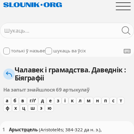
толькі ў назьве
шукаць ва ўсіх
Чалавек і грамадства. Даведнік :
Біяграфіі
На запыт знайшлося 69 артыкулаў
а
б
в
г/ґ
д
е
з
і
к
л
м
н
п
с
т
ф
х
ц
ш
э
ю
1
Арыст
о
цель
(Aristotelēs; 384-322 да н. э.),