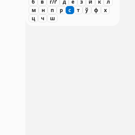
б
в
г/ґ
д
е
з
й
к
л
м
н
п
р
с
т
ў
ф
х
ц
ч
ш