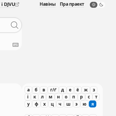
 і DJVU
Навіны
Пра праект
а
б
в
г/ґ
д
е
ё
ж
з
і
к
л
м
н
о
п
р
с
т
у
ф
х
ц
ч
ш
э
ю
я