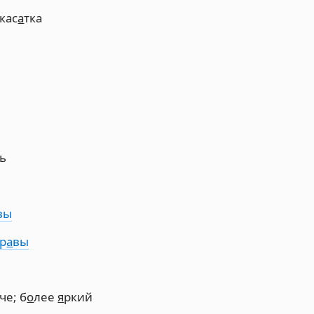
кас
а
тка
ь
вы
кр
а
вы
че; б
о
лее
я
ркий