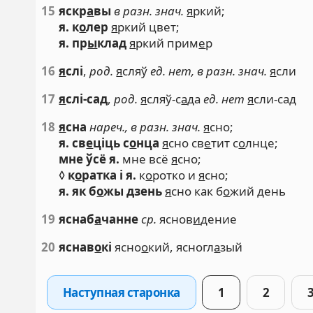
15
яскр
а
вы
в разн. знач.
я
ркий;
я. к
о
лер
я
ркий цвет;
я. пр
ы
клад
я
ркий прим
е
р
16
я
слі
,
род.
я
сляў
ед. нет, в разн. знач.
я
сли
17
я
слі-сад
,
род.
я
сляў-с
а
да
ед. нет
я
сли-сад
18
я
сна
нареч., в разн. знач.
я
сно;
я. св
е
ціць с
о
нца
я
сно св
е
тит с
о
лнце;
мне ўсё я.
мне всё
я
сно;
◊
к
о
ратка і я.
к
о
ротко и
я
сно;
я. як б
о
жы дзень
я
сно как б
о
жий день
19
яснаб
а
чанне
ср.
яснов
и
дение
20
яснав
о
кі
ясно
о
кий, ясногл
а
зый
Наступная старонка
1
2