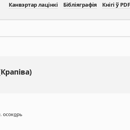
Канвэртар лацінкі
Бібліяграфія
Кнігі ў PDF
(Крапіва)
.
осок
о
рь