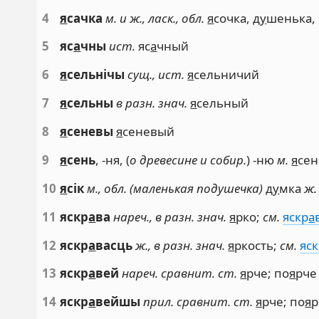
4
я
сачка
м. и ж., ласк., обл.
я
сочка, д
у
шенька, 
5
яс
а
чны
ист.
яс
а
чный
6
я
сельнічы
сущ., ист.
я
сельничий
7
я
сельны
в разн. знач.
я
сельный
8
я
сеневы
я
сеневый
9
я
сень
, -ня, (
о древесине и собир.
) -ню
м.
я
сен
10
я
сік
м., обл. (маленькая подушечка)
д
у
мка
ж.
11
яскр
а
ва
нареч., в разн. знач.
я
рко;
см.
яскр
а
12
яскр
а
васць
ж., в разн. знач.
я
ркость;
см.
яс
13
яскр
а
вей
нареч. сравнит. ст.
я
рче; по
я
рче
14
яскр
а
вейшы
прил. сравнит. ст.
я
рче; по
я
р