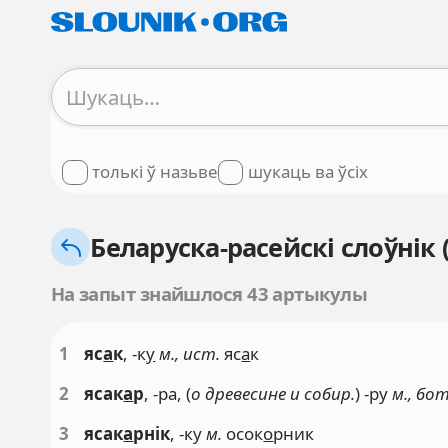
толькі ў назьве
шукаць ва ўсіх
Беларуска-расейскі слоўнік 
На запыт знайшлося 43 артыкулы
1
яс
а
к
, -к
у
м., ист.
яс
а
к
2
ясак
а
р
, -ра, (
о древесине и собир.
) -ру
м., бот
3
ясак
а
рнік
, -ку
м.
осок
о
рник