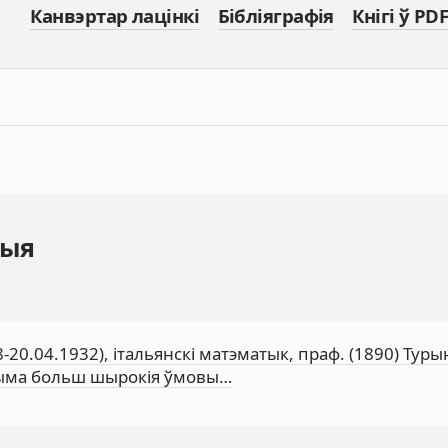
Канвэртар лацінкі
Бібліяграфія
Кнігі ў PDF
дыя
-20.04.1932), італьянскі матэматык, праф. (1890) Туры
гчыма больш шырокія ўмовы…