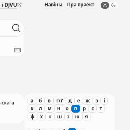
 і DJVU
Навіны
Пра праект
а
б
в
г/ґ
д
е
ж
з
і
нскага
к
л
м
н
о
п
р
с
т
ф
х
ч
ш
э
ю
я