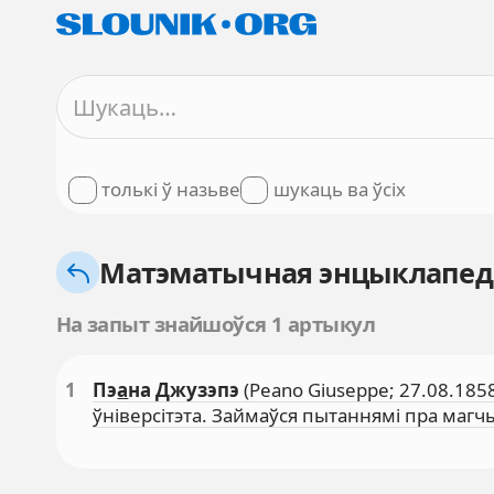
толькі ў назьве
шукаць ва ўсіх
Матэматычная энцыклапе
На запыт знайшоўся 1 артыкул
1
Пэ
а
на Джузэпэ
(Peano Giuseppe; 27.08.1858
ўніверсітэта. Займаўся пытаннямі пра ма