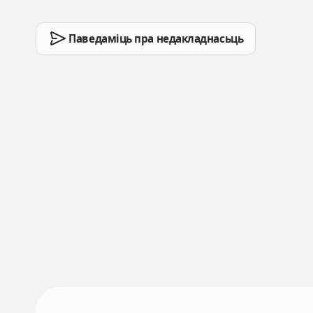
Паведаміць пра недакладнасьць