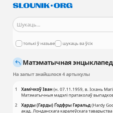
толькі ў назьве
шукаць ва ўсіх
Матэматычная энцыклапе
На запыт знайшлося 4 артыкулы
1
Хамічкоў Іван
(н. 07.11.1959, в. Іскань Ма
Матэматычныя мадэлі пратаколаў выпадков
2
Х
а
рды (Гарды) Ґодфры Гаральд
(Hardy God
акад. Лонданскага каралеўскага таварыства