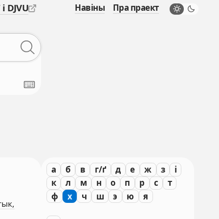
 і DJVU
Навіны
Пра праект
а
б
в
г/ґ
д
е
ж
з
і
к
л
м
н
о
п
р
с
т
ф
х
ч
ш
э
ю
я
тык,