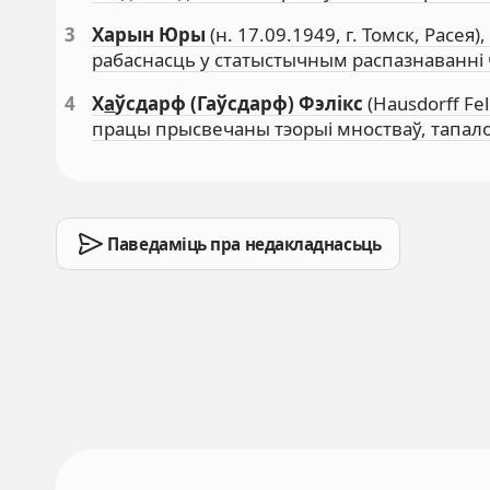
3
Харын Юры
(н. 17.09.1949, г. Томск, Расея
рабаснасць у статыстычным распазнаванні
4
Х
а
ўсдарф (Гаўсдарф) Фэлікс
(Hausdorff Fe
працы прысвечаны тэорыі мностваў, тапал
Паведаміць пра недакладнасьць