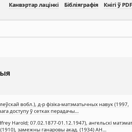
Канвэртар лацінкі
Бібліяграфія
Кнігі ў PDF
дыя
гілеўскай вобл.), д-р фізіка-матэматычных навук (1997,
ага доступу ў сетках перадачы…
frey Harold; 07.02.1877-01.12.1947), ангельскі матэма
 (1910), замежны ганаровы акад. (1934) АН…