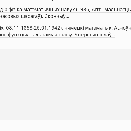
), д-р фізіка-матэматычных навук (1986, Аптымальнасць
 часовых шэрагаў). Скончыў…
lix; 08.11.1868-26.01.1942), нямецкі матэматык. Асноў
огіі, функцыянальнаму аналізу. Упершыню даў…