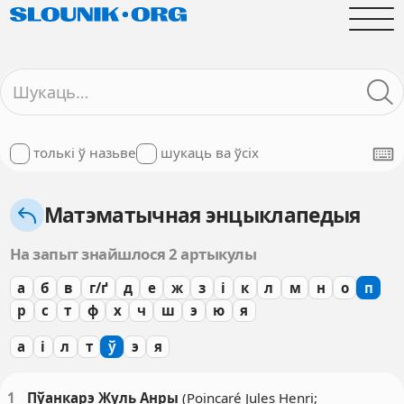
толькі ў назьве
шукаць ва ўсіх
Матэматычная энцыклапедыя
На запыт знайшлося 2 артыкулы
а
б
в
г/ґ
д
е
ж
з
і
к
л
м
н
о
п
р
с
т
ф
х
ч
ш
э
ю
я
а
і
л
т
ў
э
я
1
Пўанкар
э
Жуль Анры
(Poincaré Jules Henri;