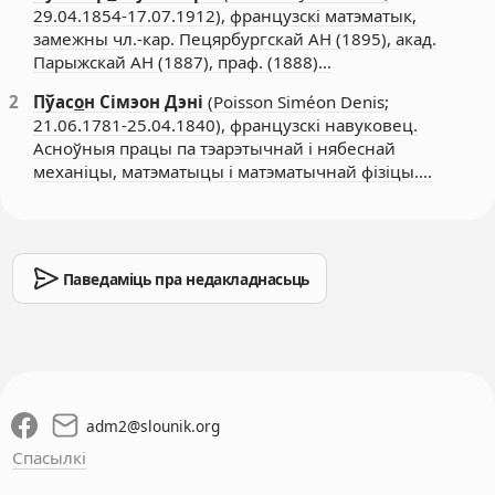
29.04.1854-17.07.1912), французскі матэматык,
замежны чл.-кар. Пецярбургскай АН (1895), акад.
Парыжскай АН (1887), праф. (1888)…
2
Пўас
о
н Сімэон Дэні
(Poisson Siméon Denis;
21.06.1781-25.04.1840), французскі навуковец.
Асноўныя працы па тэарэтычнай і нябеснай
механіцы, матэматыцы і матэматычнай фізіцы.…
Паведаміць пра недакладнасьць
adm2
@
slounik.org
Спасылкі