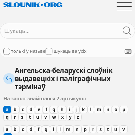
толькі ў назьве
шукаць ва ўсіх
Ангельска-беларускі слоўнік
выдавецкіх і паліграфічных
тэрмінаў
На запыт знайшлося 2 артыкулы
a
b
c
d
e
f
g
h
i
j
k
l
m
n
o
p
q
r
s
t
u
v
w
x
y
z
a
b
c
d
f
g
i
l
m
n
p
r
s
t
u
v