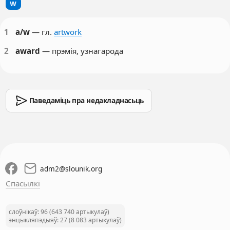
w
1
a/w
— гл.
artwork
2
award
— прэмія, узнагарода
Паведаміць пра недакладнасьць
adm2
@
slounik.org
Спасылкі
слоўнікаў: 96 (643 740 артыкулаў)
энцыкляпэдыяў: 27 (8 083 артыкулаў)