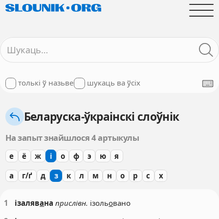
толькі ў назьве
шукаць ва ўсіх
Беларуска-ўкраінскі слоўнік
На запыт знайшлося 4 артыкулы
е
ё
ж
і
о
ф
э
ю
я
а
г/ґ
д
з
к
л
м
н
о
р
с
х
1
ізаляв
а
на
прислівн.
ізоль
о
вано