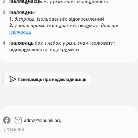
2
ізаляв
а
насць
ж. у різн. знач.
ізоль
о
ваність
3
ізаляв
а
ны
1.
дієприкм.
ізоль
о
ваний; відокр
е
млений
2.
у знач. прикм.
ізоль
о
ваний; окр
е
мий;
див. ще
ізаляв
а
ць
4
ізаляв
а
ць
док. і недок. у різн. знач.
ізолюв
а
ти;
відокр
е
млювати, відокр
е
мити
Паведаміць пра недакладнасьць
adm2
@
slounik.org
Спасылкі