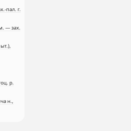
.-пал. г.
м. — зах.
ыт.),
оц. р.
ча н.,