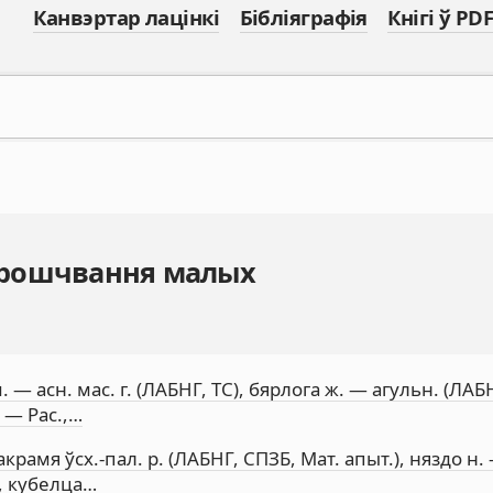
Канвэртар лацінкі
Бібліяграфія
Кнігі ў PDF
ырошчвання малых
. — асн. мас. г. (ЛАБНГ, ТС), бярлога ж. — агульн. (ЛАБ
. — Рас.,…
крамя ўсх.-пал. р. (ЛАБНГ, СПЗБ, Мат. апыт.), няздо н.
., кубелца…