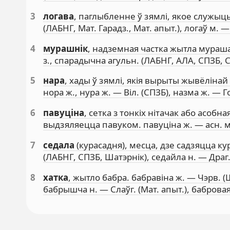
3
логава
, паглыбленне ў зямлі, якое служыць 
(ЛАБНГ, Мат. Гарадз., Мат. апыт.), логаў м. 
4
мурашнік
, надземная частка жытла мурашак 
з., спарадычна агульн. (ЛАБНГ, АЛА, СПЗБ, 
5
нара
, хады ў зямлі, якія вырыты жывёлінай 
нора ж., нура ж. — Віл. (СПЗБ), назма ж. — Г
6
павуціна
, сетка з тонкіх нітачак або асобн
выдзяляецца павуком. павуціна ж. — асн. ма
7
седала
(курасадня), месца, дзе садзяцца куры
(ЛАБНГ, СПЗБ, Шатэрнік), седайла н. — Драг.
8
хатка
, жытло бабра. бабравіна ж. — Чэрв. (Ш
бабрышча н. — Слаўг. (Мат. апыт.), баброва