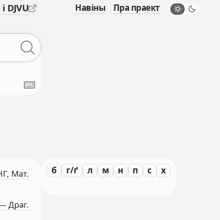
 і DJVU
Навіны
Пра праект
б
г/ґ
л
м
н
п
с
х
НГ, Мат.
 — Драг.