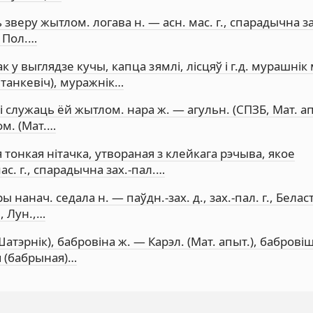
зверу жытлом. логава н. — асн. мас. г., спарадычна зах
— Пол.…
у выглядзе кучы, капца зямлі, лісцяў і г.д. мурашнік 
Станкевіч), муражнік…
і служаць ёй жытлом. нара ж. — агульн. (СПЗБ, Мат. ап
ом. (Мат.…
ая тонкая нітачка, утвораная з клейкага рэчыва, якое
с. г., спарадычна зах.-пал.…
 нанач. седала н. — паўдн.-зах. д., зах.-пал. г., Беласт
, Лун.,…
атэрнік), бабровіна ж. — Карэл. (Мат. апыт.), бабровіш
я (бабрыная)…