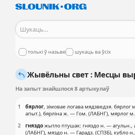
толькі ў назьве
шукаць ва ўсіх
Жывёльны свет : Месцы в
На запыт знайшлося 8 артыкулаў
1
бярлог
, зімовае логава мядзведзя. бярлог м
апыт.), бярліна ж. — Гом. (ЛАБНГ), мярлог м
2
гняздо
жытло птушак: гняздо н. — агульн., а
(ЛАБНГ), мяздо н. — Гарадз. (СПЗБ), кубло н