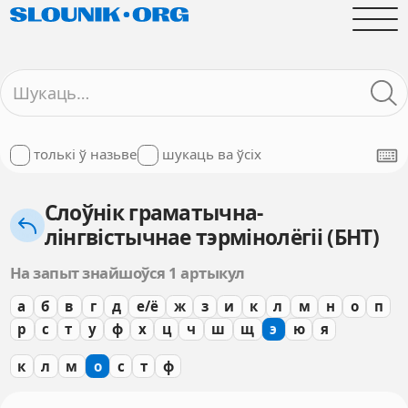
толькі ў назьве
шукаць ва ўсіх
Слоўнік граматычна-
лінгвістычнае тэрмінолёгіі (БНТ)
На запыт знайшоўся 1 артыкул
а
б
в
г
д
е/ё
ж
з
и
к
л
м
н
о
п
р
с
т
у
ф
х
ц
ч
ш
щ
э
ю
я
к
л
м
о
с
т
ф