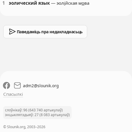
1
эолический язык
— эол
і
йская м
о
ва
Паведаміць пра недакладнасьць
adm2
@
slounik.org
Спасылкі
слоўнікаў: 96 (643 740 артыкулаў)
энцыкляпэдыяў: 27 (8 083 артыкулаў)
© Slounik.org, 2003–2026