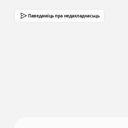
Паведаміць пра недакладнасьць