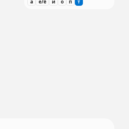
а
е/ё
и
о
п
т