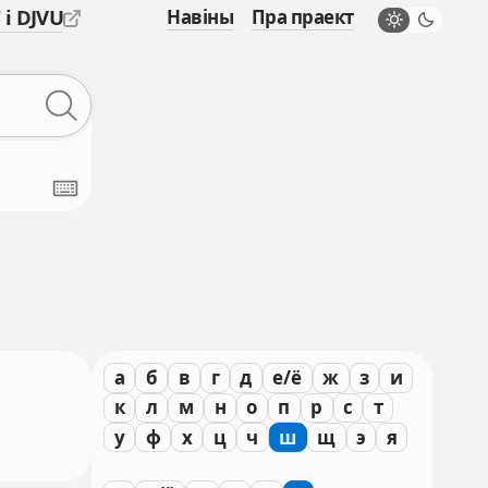
 і DJVU
Навіны
Пра праект
а
б
в
г
д
е/ё
ж
з
и
к
л
м
н
о
п
р
с
т
у
ф
х
ц
ч
ш
щ
э
я