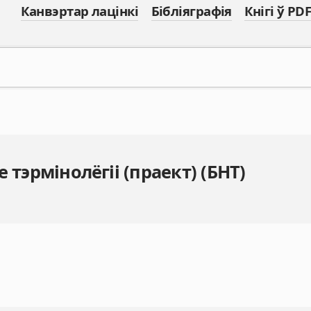
Канвэртар лацінкі
Бібліяграфія
Кнігі ў PDF
 тэрмінолёгіі (праект) (БНТ)