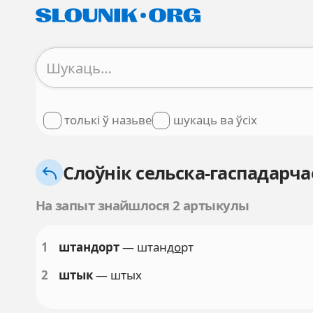
толькі ў назьве
шукаць ва ўсіх
Слоўнік сельска-гаспадарчае
На запыт знайшлося 2 артыкулы
1
штандорт
— штанд
о
рт
2
штык
— штых