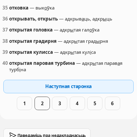
35
отковка
— вык
о
ўка
36
открывать, открыть
— адкрыв
а
ць, адкр
ы
ць
37
открытая головка
— адкр
ы
тая гал
о
ўка
38
открытая градирня
— адкр
ы
тая град
ы
рня
39
открытая кулисса
— адкр
ы
тая кул
і
са
40
открытая паровая турбина
— адкр
ы
тая парав
а
я
турб
і
на
Наступная старонка
1
2
3
4
5
6
Паведаміць пра недакладнасьць