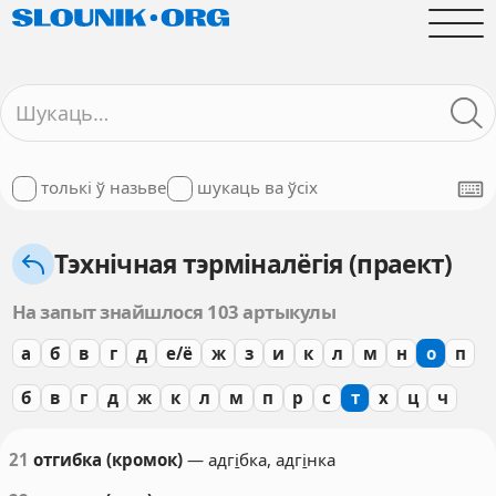
толькі ў назьве
шукаць ва ўсіх
Тэхнічная тэрміналёгія (праект)
На запыт знайшлося 103 артыкулы
а
б
в
г
д
е/ё
ж
з
и
к
л
м
н
о
п
б
в
г
д
ж
к
л
м
п
р
с
т
х
ц
ч
21
отгибка (кромок)
— адг
і
бка, адг
і
нка