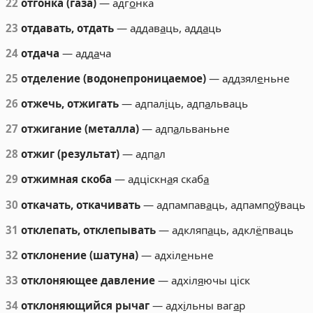
22
отгонка (газа)
— адг
о
нка
23
отдавать, отдать
— аддав
а
ць, адд
а
ць
24
отдача
— адд
а
ча
25
отделение (водонепроницаемое)
— аддзял
е
ньне
26
отжечь, отжигать
— адпал
і
ць, адп
а
льваць
27
отжигание (металла)
— адп
а
льваньне
28
отжиг (результат)
— адп
а
л
29
отжимная скоба
— адціскн
а
я скаб
а
30
откачать, откачивать
— адпампав
а
ць, адпамп
о
ўваць
31
отклепать, отклепывать
— адкляп
а
ць, адкл
ё
пваць
32
отклонение (шатуна)
— адхіл
е
ньне
33
отклоняющее давление
— адхіл
я
ючы ціск
34
отклоняющийся рычаг
— адх
і
льны ваг
а
р