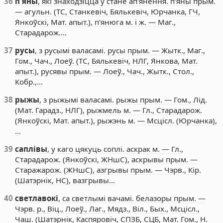
36
п'яны
, які знаходзіцца ў стане ап'янення. п'яны прым.
— агульн. (ТС, Станкевіч, Бялькевіч, Юрчанка, ГЧ,
Янкоўскі, Мат. апыт.), п'янюга м. і ж. — Маг.,
Старадарож.…
37
русы
, з русымі валасамі. русы прым. — Жытк., Маг.,
Гом., Чач., Лоеў. (ТС, Бялькевіч, НЛГ, Янкова, Мат.
апыт.), русявы прым. — Лоеў., Чач., Жытк., Стол.,
Кобр.,…
38
рыжы
, з рыжымі валасамі. рыжы прым. — Гом., Лід.
(Мат. Гарадз., НЛГ), рыжмель м. — Гл., Старадарож.
(Янкоўскі, Мат. апыт.), рыжэнь м. — Мсцісл. (Юрчанка),
…
39
саплівы
, у каго цякуць соплі. аскрак м. — Гл.,
Старадарож. (Янкоўскі, ЖНшС), аскрывы прым. —
Старажарож. (ЖНшС), азгрывы прым. — Чэрв., Кір.
(Шатэрнік, НС), вазгрывы…
40
светлавокі
, са светлымі вачамі. белазоры прым. —
Чэрв. р., Віц., Лоеў., Лаг., Мядз., Віл., Бых., Мсцісл.,
Чаш. (Шатэрнік, Каспяровіч, СПЗБ, СЦБ, Мат. Гом., Н.