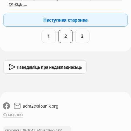
сл-сць,…
Наступная старонка
1
2
3
Паведаміць пра недакладнасьць
adm2
@
slounik.org
Спасылкі
слоўнікаў: 96 (643 740 артыкулаў)