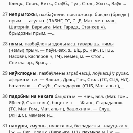
Клецк., Слон., Ветк., Стаўб., Пух., Стол., Жытк., Ваўк.…
27
непрыгожы
, пазбаўлены прыгажосці. брыдкі (брыдкі)
прым. — агульн. (ЛАБНГ, ТС, СЦБ, Мат. мен.-мал.,
Шатэрнік, Варлыга, Мат. Гарадз., Станкевіч),
брыдозны прым. —…
28
нямы
, пазбаўлены здольнасці гаварыць. нямы
(немы) прым. — паўн.-зах. з., Віц. р., Чач. (СПЗБ,
Насовіч, Каспяровіч, ГЧ), немец м. — Стол.,
Светлагор., Браг.,…
29
няўклюдны
, пазбаўлены зграбнасці, лоўкасці ў рухах.
афэрма м. і ж. — Валож., Драг., Пін., Стол. (ТС, СЦБ, НЛ),
батарэя ж. — Стаўб., Старадарож. (СЦБ, Мат. апыт.),…
30
падобны на некага
бацюта м. — Чач., Бял. (Мат. Гом.,
Яўсееў, Станкевіч), бацене н. — Жытк., Старадарож.
(ТС, Мат. Гом., Мат. апыт.), бацюхна м. — Слуц.
(ЖНшС), мамене н.…
31
пануры
, хмурны, няветлівы, бязрадасны. надуцька м.
і ж. — Лаг., Клецк. (Варлыга, НЛ), пахмура м. і ж. —