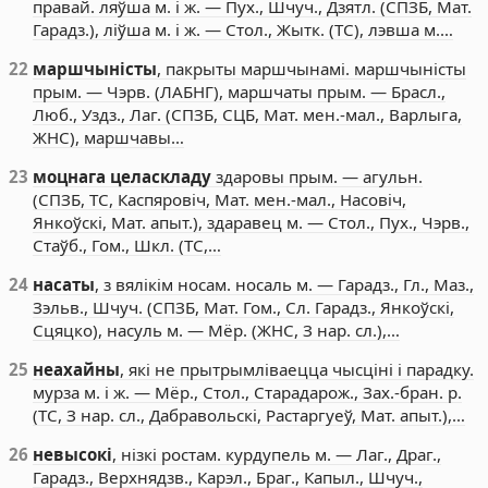
правай. ляўша м. і ж. — Пух., Шчуч., Дзятл. (СПЗБ, Мат.
Гарадз.), ліўша м. і ж. — Стол., Жытк. (ТС), лэвша м.…
22
маршчыністы
, пакрыты маршчынамі. маршчыністы
прым. — Чэрв. (ЛАБНГ), маршчаты прым. — Брасл.,
Люб., Уздз., Лаг. (СПЗБ, СЦБ, Мат. мен.-мал., Варлыга,
ЖНС), маршчавы…
23
моцнага целаскладу
здаровы прым. — агульн.
(СПЗБ, ТС, Каспяровіч, Мат. мен.-мал., Насовіч,
Янкоўскі, Мат. апыт.), здаравец м. — Стол., Пух., Чэрв.,
Стаўб., Гом., Шкл. (ТС,…
24
насаты
, з вялікім носам. носаль м. — Гарадз., Гл., Маз.,
Зэльв., Шчуч. (СПЗБ, Мат. Гом., Сл. Гарадз., Янкоўскі,
Сцяцко), насуль м. — Мёр. (ЖНС, З нар. сл.),…
25
неахайны
, які не прытрымліваецца чысціні і парадку.
мурза м. і ж. — Мёр., Стол., Старадарож., Зах.-бран. р.
(ТС, З нар. сл., Дабравольскі, Растаргуеў, Мат. апыт.),…
26
невысокі
, нізкі ростам. курдупель м. — Лаг., Драг.,
Гарадз., Верхнядзв., Карэл., Браг., Капыл., Шчуч.,