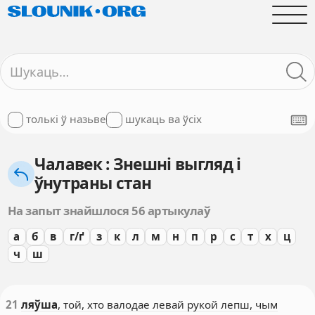
толькі ў назьве
шукаць ва ўсіх
Чалавек : Знешні выгляд і
ўнутраны стан
На запыт знайшлося 56 артыкулаў
а
б
в
г/ґ
з
к
л
м
н
п
р
с
т
х
ц
ч
ш
21
ляўша
, той, хто валодае левай рукой лепш, чым