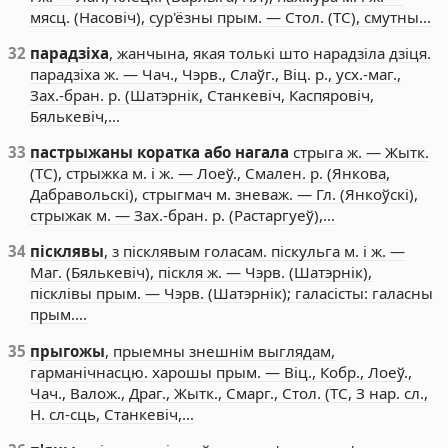
мясц. (Насовіч), сур'ёзны прым. — Стол. (ТС), смутны…
32
парадзіха
, жанчына, якая толькі што нарадзіла дзіця.
парадзіха ж. — Чач., Чэрв., Слаўг., Віц. р., усх.-маг.,
Зах.-бран. р. (Шатэрнік, Станкевіч, Каспяровіч,
Бялькевіч,…
33
пастрыжаны коратка або нагала
стрыга ж. — Жытк.
(ТС), стрыжка м. і ж. — Лоеў., Смален. р. (Янкова,
Дабравольскі), стрыгмач м. зневаж. — Гл. (Янкоўскі),
стрыжак м. — Зах.-бран. р. (Растаргуеў),…
34
пісклявы
, з пісклявым голасам. піскульга м. і ж. —
Маг. (Бялькевіч), піскля ж. — Чэрв. (Шатэрнік),
пісклівы прым. — Чэрв. (Шатэрнік); галасісты: галасны
прым.…
35
прыгожы
, прыемны знешнім выглядам,
гарманічнасцю. харошы прым. — Віц., Кобр., Лоеў.,
Чач., Валож., Драг., Жытк., Смарг., Стол. (ТС, З нар. сл.,
Н. сл-сць, Станкевіч,…