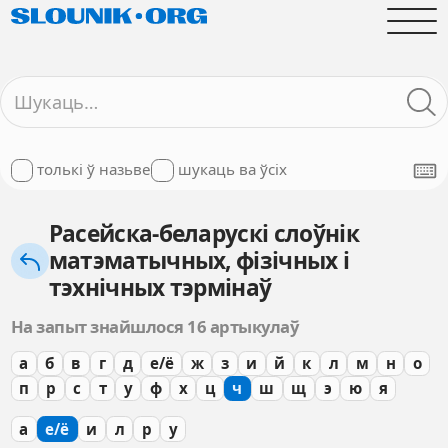
толькі ў назьве
шукаць ва ўсіх
Расейска-беларускі слоўнік
матэматычных, фізічных і
тэхнічных тэрмінаў
На запыт знайшлося 16 артыкулаў
а
б
в
г
д
е/ё
ж
з
и
й
к
л
м
н
о
п
р
с
т
у
ф
х
ц
ч
ш
щ
э
ю
я
а
е/ё
и
л
р
у