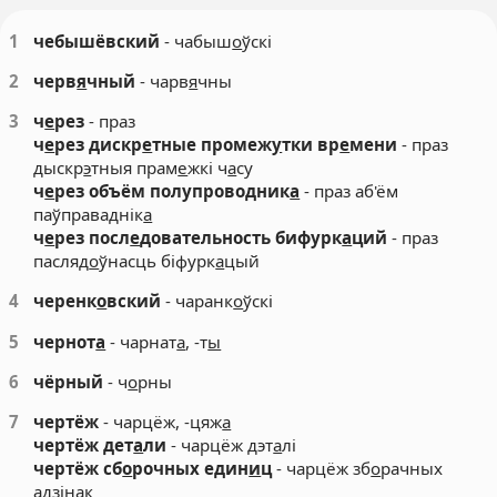
1
чебышёвский
- чабыш
о
ўскі
2
черв
я
чный
- чарв
я
чны
3
ч
е
рез
- праз
ч
е
рез дискр
е
тные промеж
у
тки вр
е
мени
- праз
дыскр
э
тныя прам
е
жкі ч
а
су
ч
е
рез объём полупроводник
а
- праз аб'ём
паўправаднік
а
ч
е
рез посл
е
довательность бифурк
а
ций
- праз
пасляд
о
ўнасць біфурк
а
цый
4
черенк
о
вский
- чаранк
о
ўскі
5
чернот
а
- чарнат
а
, -т
ы
6
чёрный
- ч
о
рны
7
чертёж
- чарцёж, -цяж
а
чертёж дет
а
ли
- чарцёж дэт
а
лі
чертёж сб
о
рочных един
и
ц
- чарцёж зб
о
рачных
адз
і
нак