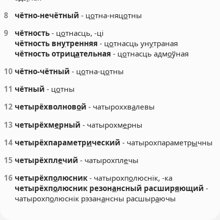
8
чётно-нечётный
- ц
о
тна-няц
о
тны
9
чётность
- ц
о
тнасць, -ці
чётность вн
у
тренняя
- ц
о
тнасць ун
у
траная
чётность отриц
а
тельная
- ц
о
тнасць адм
о
ўная
10
чётно-чётный
- ц
о
тна-ц
о
тны
11
чётный
- ц
о
тны
12
четырёхволнов
о
й
- чатыроххв
а
левы
13
четырёхм
е
рный
- чатырохм
е
рны
14
четырёхпараметр
и
ческий
- чатырохпараметр
ы
чны
15
четырёхпл
е
чий
- чатырохпл
е
чы
16
четырёхп
о
люсник
- чатырохп
о
люснік, -ка
четырёхп
о
люсник резон
а
нсный расшир
я
ющий
-
чатырохп
о
люснік рэзан
а
нсны расшыр
а
ючы