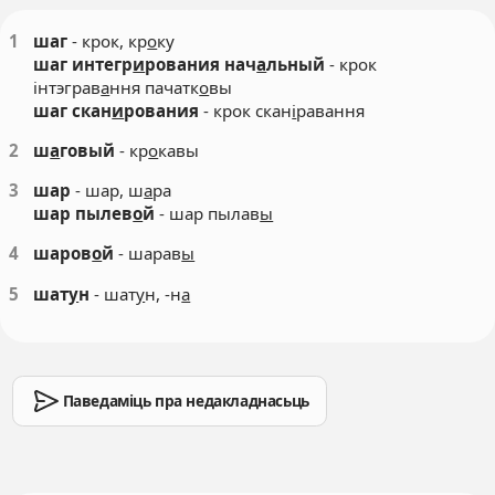
1
шаг
- крок, кр
о
ку
шаг интегр
и
рования нач
а
льный
- крок
інтэграв
а
ння пачатк
о
вы
шаг скан
и
рования
- крок скан
і
равання
2
ш
а
говый
- кр
о
кавы
3
шар
- шар, ш
а
ра
шар пылев
о
й
- шар пылав
ы
4
шаров
о
й
- шарав
ы
5
шат
у
н
- шат
у
н, -н
а
Паведаміць пра недакладнасьць