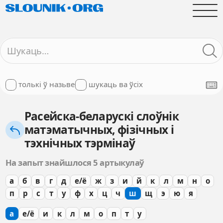
толькі ў назьве
шукаць ва ўсіх
Расейска-беларускі слоўнік
матэматычных, фізічных і
тэхнічных тэрмінаў
На запыт знайшлося 5 артыкулаў
а
б
в
г
д
е/ё
ж
з
и
й
к
л
м
н
о
п
р
с
т
у
ф
х
ц
ч
ш
щ
э
ю
я
а
е/ё
и
к
л
м
о
п
т
у