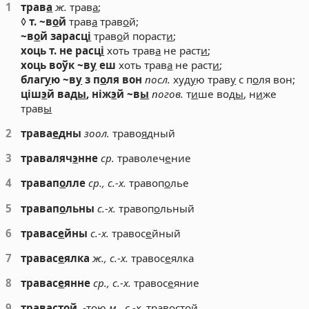
1
трав
а
ж.
трав
а
;
◊
т. ~в
о
й
трав
а
трав
о
й;
~в
о
й зарасц
і
трав
о
й пораст
и
;
хоць т. не расц
і
хоть трав
а
не раст
и
;
хоць воўк ~в
у
еш
хоть трав
а
не раст
и
;
благ
у
ю ~в
у
з п
о
ля вон
посл.
худ
у
ю трав
у
с п
о
ля вон;
ціш
э
й вад
ы
, ніж
э
й ~в
ы
погов.
т
и
ше вод
ы
, н
и
же
трав
ы
2
трава
е
дны
зоол.
траво
я
дный
3
траваляч
э
нне
ср.
траволеч
е
ние
4
травап
о
лле
ср., с.-х.
травоп
о
лье
5
травап
о
льны
с.-х.
травоп
о
льный
6
травас
е
йны
с.-х.
травос
е
йный
7
травас
е
ялка
ж., с.-х.
травос
е
ялка
8
травас
е
янне
ср., с.-х.
травос
е
яние
9
траваст
о
й
, -т
о
ю
м., с.-х.
травост
о
й