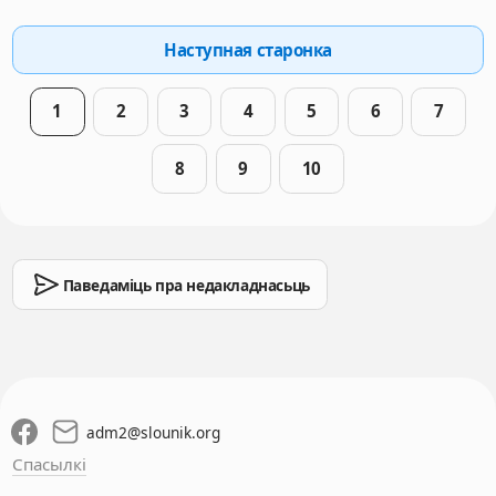
Наступная старонка
1
2
3
4
5
6
7
8
9
10
Паведаміць пра недакладнасьць
adm2
@
slounik.org
Спасылкі