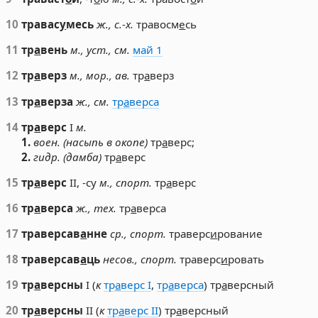
10
травас
у
месь
ж., с.-х.
травосм
е
сь
11
тр
а
вень
м., уст., см.
май 1
12
тр
а
верз
м., мор., ав.
тр
а
верз
13
тр
а
верза
ж., см.
тр
а
верса
14
тр
а
верс
I
м.
1.
воен. (насыпь в окопе)
тр
а
верс;
2.
гидр. (дамба)
тр
а
верс
15
тр
а
верс
II, -су
м., спорт.
тр
а
верс
16
тр
а
верса
ж., тех.
тр
а
верса
17
траверсав
а
нне
ср., спорт.
траверс
и
рование
18
траверсав
а
ць
несов., спорт.
траверс
и
ровать
19
тр
а
версны
I (
к
тр
а
верс I
,
тр
а
верса
) тр
а
версный
20
тр
а
версны
II (
к
тр
а
верс II
) тр
а
версный