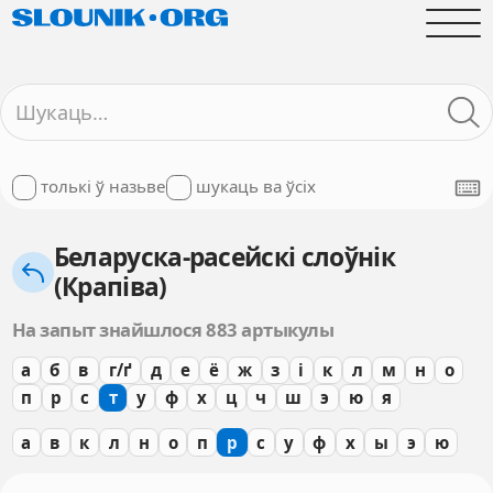
толькі ў назьве
шукаць ва ўсіх
Беларуска-расейскі слоўнік
(Крапіва)
На запыт знайшлося 883 артыкулы
а
б
в
г/ґ
д
е
ё
ж
з
і
к
л
м
н
о
п
р
с
т
у
ф
х
ц
ч
ш
э
ю
я
а
в
к
л
н
о
п
р
с
у
ф
х
ы
э
ю