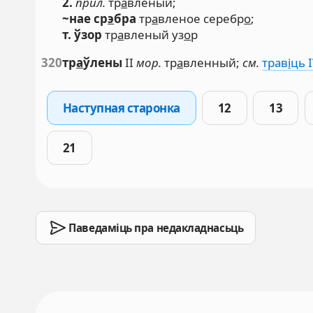
2.
прил.
тр
а
вленый;
~нае ср
э
бра
тр
а
вленое серебр
о
;
т. ўзор
тр
а
вленый уз
о
р
320
тр
а
ўлены
II
мор.
тр
а
вленный;
см.
трав
і
ць 
Наступная старонка
12
13
21
Паведаміць пра недакладнасьць