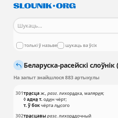
толькі ў назьве
шукаць ва ўсіх
Беларуска-расейскі слоўнік 
На запыт знайшлося 883 артыкулы
301
тр
а
сца
ж., разг.
лихор
а
дка, маляр
и
я;
◊
адн
а
т.
од
и
н чёрт;
т. ў бок
чёрта л
ы
сого
302
тр
а
сцавы
разг.
лихор
а
дочный