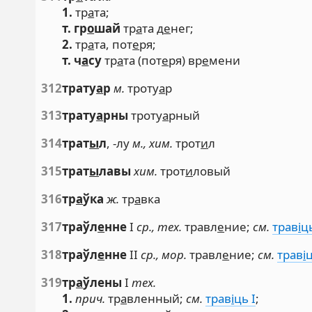
1.
тр
а
та;
т. гр
о
шай
тр
а
та д
е
нег;
2.
тр
а
та, пот
е
ря;
т. ч
а
су
тр
а
та (пот
е
ря) вр
е
мени
312
трату
а
р
м.
троту
а
р
313
трату
а
рны
троту
а
рный
314
трат
ы
л
, -лу
м., хим.
трот
и
л
315
трат
ы
лавы
хим.
трот
и
ловый
316
тр
а
ўка
ж.
тр
а
вка
317
траўл
е
нне
I
ср., тех.
травл
е
ние;
см.
трав
і
ць
318
траўл
е
нне
II
ср., мор.
травл
е
ние;
см.
трав
і
ц
319
тр
а
ўлены
I
тех.
1.
прич.
тр
а
вленный;
см.
трав
і
ць I
;