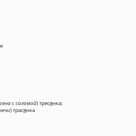
ся
сена с соломой
) тряс
я
нка;
речи
) трас
я
нка