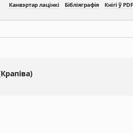
Канвэртар лацінкі
Бібліяграфія
Кнігі ў PDF
(Крапіва)