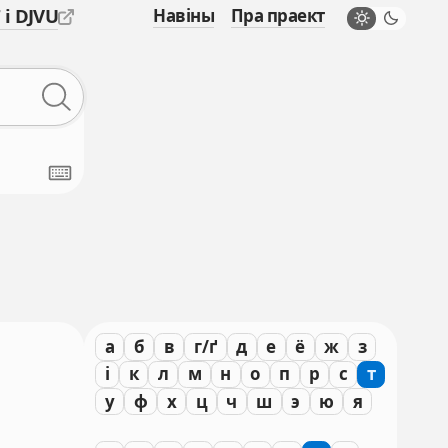
 і DJVU
Навіны
Пра праект
а
б
в
г/ґ
д
е
ё
ж
з
і
к
л
м
н
о
п
р
с
т
у
ф
х
ц
ч
ш
э
ю
я