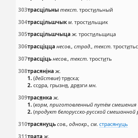
303
трасц
і
льны
текст.
трост
и
льный
304
трасц
і
льшчык
м.
трост
и
льщик
305
трасц
і
льшчыца
ж.
трост
и
льщица
306
трасц
і
цца
несов., страд., текст.
трост
и
ть
307
трасц
і
ць
несов., текст.
трост
и
ть
308
трасян
і
на
ж.
1.
(
действие
) тр
я
ска;
2.
сс
о
ра, грызн
я
, др
я
зги
мн.
309
трас
я
нка
ж.
1.
(
корм, приготовленный путём смешения 
2.
(
продукт белорусско-русской смешанной 
310
трасян
у
ць
сов., однокр., см.
страсян
у
ць
311
тр
а
та
ж.