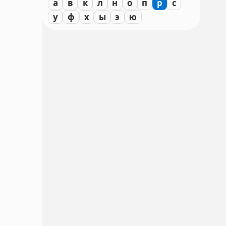
а
в
к
л
н
о
п
р
с
у
ф
х
ы
э
ю