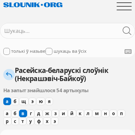
толькі ў назьве
шукаць ва ўсіх
Расейска-беларускі слоўнік
(Некрашэвіч-Байкоў)
На запыт знайшлося 54 артыкулы
а
б
щ
э
ю
я
а
б
в
г
д
ж
з
и
й
к
л
м
н
о
п
р
с
т
у
ф
х
э