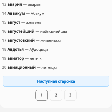
13
авария
— ав
а
рыя
14
Аввакум
— Абак
у
м
15
август
— жн
і
вень
16
августейший
— найясьн
е
йшы
17
августовский
— жн
і
веньскі
18
Авдотья
— Аўдоцьця
19
авиатор
— лётнік
20
авиационный
— лётніцкі
Наступная старонка
1
2
3