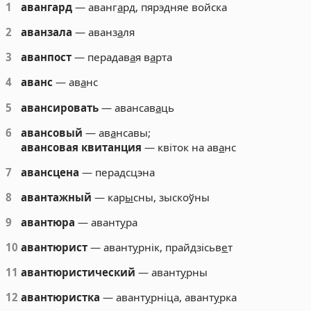
1
авангард
— аванг
а
рд, пярэдняе войска
2
аванзала
— аванз
а
ля
3
аванпост
— перадав
а
я в
а
рта
4
аванс
— ав
а
нс
5
авансировать
— авансав
а
ць
6
авансовый
— ав
а
нсавы;
авансовая квитанция
— квіток на ав
а
нс
7
авансцена
— перадсцэна
8
авантажный
— кар
ы
сны, зыскоўны
9
авантюра
— авант
у
ра
10
авантюрист
— авант
у
рнік, прайдзісьв
е
т
11
авантюристический
— авант
у
рны
12
авантюристка
— авант
у
рніца, авант
у
рка