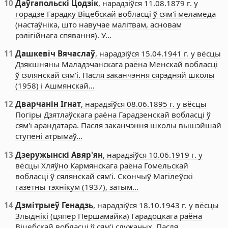
10
Даўгапольскі Цодзік
, нарадзіўся 11.08.1879 г. у
горадзе Гарадку Віцебскай вобласці ў сям'і меламеда
(настаўніка, што навучае малітвам, асновам
рэлігійнага спявання). У…
11
Дашкевіч Вячаслаў
, нарадзіўся 15.04.1941 г. у вёсцы
Дзякшняны Маладэчанскага раёна Менскай вобласці
ў сялянскай сям'і. Пасля заканчэння сярэдняй школы
(1958) і Ашмянскай…
12
Дварчанін Ігнат
, нарадзіўся 08.06.1895 г. у вёсцы
Погіры Дзятлаўскага раёна Гарадзенскай вобласці ў
сям'і арандатара. Пасля заканчэння школы вышэйшай
ступені атрымаў…
13
Дзеружынскі Авяр'ян
, нарадзіўся 10.06.1919 г. у
вёсцы Хляўно Кармянскага раёна Гомельскай
вобласці ў сялянскай сям'і. Скончыў Магілеўскі
газетны тэхнікум (1937), затым…
14
Дзмітрыеў Генадзь
, нарадзіўся 18.10.1943 г. у вёсцы
Злыднікі (цяпер Першамайка) Гарадоцкага раёна
Віцебскай вобласці ў сям'і служачых. Пасля