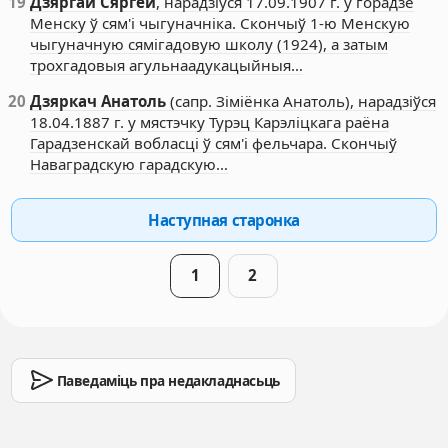
19
Дзяргай Сяргей
, нарадзіўся 17.09.1907 г. у горадзе
Менску ў сям'і чыгуначніка. Скончыў 1-ю Менскую
чыгуначную сямігадовую школу (1924), а затым
трохгадовыя агульнаадукацыйныя…
20
Дзяркач Анатоль
(сапр. Зіміёнка Анатоль), нарадзіўся
18.04.1887 г. у мястэчку Турэц Карэліцкага раёна
Гарадзенскай вобласці ў сям'і фельчара. Скончыў
Наваградскую гарадскую…
Наступная старонка
1
2
Паведаміць пра недакладнасьць