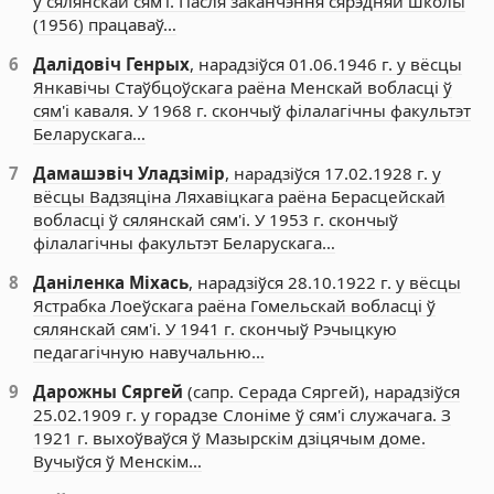
ў сялянскай сям'і. Пасля заканчэння сярэдняй школы
(1956) працаваў…
6
Далідовіч Генрых
, нарадзіўся 01.06.1946 г. у вёсцы
Янкавічы Стаўбцоўскага раёна Менскай вобласці ў
сям'і каваля. У 1968 г. скончыў філалагічны факультэт
Беларускага…
7
Дамашэвіч Уладзімір
, нарадзіўся 17.02.1928 г. у
вёсцы Вадзяціна Ляхавіцкага раёна Берасцейскай
вобласці ў сялянскай сям'і. У 1953 г. скончыў
філалагічны факультэт Беларускага…
8
Даніленка Міхась
, нарадзіўся 28.10.1922 г. у вёсцы
Ястрабка Лоеўскага раёна Гомельскай вобласці ў
сялянскай сям'і. У 1941 г. скончыў Рэчыцкую
педагагічную навучальню…
9
Дарожны Сяргей
(сапр. Серада Сяргей), нарадзіўся
25.02.1909 г. у горадзе Слоніме ў сям'і служачага. З
1921 г. выхоўваўся ў Мазырскім дзіцячым доме.
Вучыўся ў Менскім…