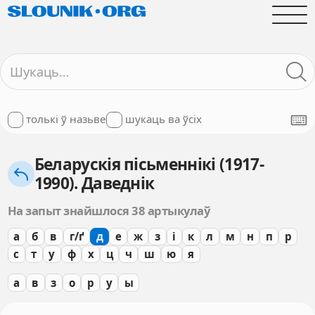
толькі ў назьве
шукаць ва ўсіх
Беларускія пісьменнікі (1917-
1990). Даведнік
На запыт знайшлося 38 артыкулаў
а
б
в
г/ґ
д
е
ж
з
і
к
л
м
н
п
р
с
т
у
ф
х
ц
ч
ш
ю
я
а
в
з
о
р
у
ы