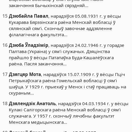
заканчэння Бычыхінскай сярэдняй…
15
Дзюбайла Павал
, нарадзіўся 05.08.1931 г. у вёсцы
Кукарава Бярэзінскага раёна Менскай вобласці ў
сялянскай сям'і. Скончыў завочнае аддзяленне
філалагічнага факультэта…
16
Дзюба Ўладзімір
, нарадзіўся 24.02.1946 г. у горадзе
Палтава (Украіна) у сям'і служачых. Дзяцінства
прайшло ў вёсцы Патапаўка Буда-Кашалёўскага
раёна. Пасля заканчэння…
17
Дзягцяр Мота
, нарадзіўся 15.07.1909 г. ў вёсцы Пціч
Петрыкаўскага раёна Гомельскай вобласці ў сям'і
шаўца. У 1929 г. прыехаў у Менск і стаў працаваць на
скураным…
18
Дзялендзік Анатоль
, нарадзіўся 04.03.1934 г. у вёсцы
Кулакі Салігорскага раёна Менскай вобласці ў сям'і
служачага. У 1957 г. скончыў лячэбны факультэт
Менскага медыцынскага…