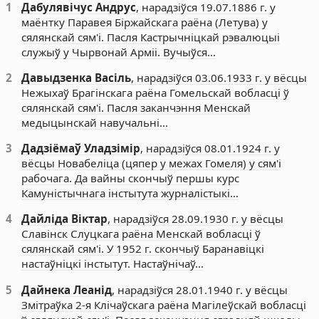
1
Дабулявічус Андрус
, нарадзіўся 19.07.1886 г. у
маёнтку Паравея Біржайскага раёна (Летува) у
сялянскай сям'і. Пасля Кастрычніцкай рэвалюцыі
служыў у Чырвонай Арміі. Вучыўся…
2
Давыдзенка Васіль
, нарадзіўся 03.06.1933 г. у вёсцы
Нежыхаў Брагінскага раёна Гомельскай вобласці ў
сялянскай сям'і. Пасля заканчэння Менскай
медыцынскай навучальні…
3
Дадзіёмаў Уладзімір
, нарадзіўся 08.01.1924 г. у
вёсцы Новабеліца (цяпер у межах Гомеля) у сям'і
рабочага. Да вайны скончыў першы курс
Камуністычнага інстытута журналістыкі…
4
Дайліда Віктар
, нарадзіўся 28.09.1930 г. у вёсцы
Славінск Слуцкага раёна Менскай вобласці ў
сялянскай сям'і. У 1952 г. скончыў Баранавіцкі
настаўніцкі інстытут. Настаўнічаў…
5
Дайнека Леанід
, нарадзіўся 28.01.1940 г. у вёсцы
Змітраўка 2-я Клічаўскага раёна Магілеўскай вобласці