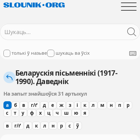
толькі ў назьве
шукаць ва ўсіх
Беларускія пісьменнікі (1917-
1990). Даведнік
На запыт знайшоўся 31 артыкул
а
б
в
г/ґ
д
е
ж
з
і
к
л
м
н
п
р
с
т
у
ф
х
ц
ч
ш
ю
я
в
г/ґ
д
к
л
н
р
с
ў