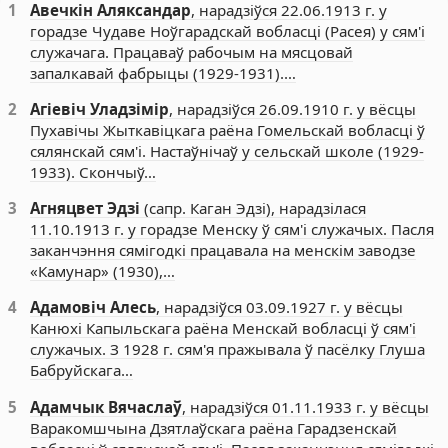
1
Авечкін Аляксандар
, нарадзіўся 22.06.1913 г. у
горадзе Чудаве Ноўгарадскай вобласці (Расея) у сям'і
служачага. Працаваў рабочым на мясцовай
запалкавай фабрыцы (1929-1931).…
2
Агіевіч Уладзімір
, нарадзіўся 26.09.1910 г. у вёсцы
Пухавічы Жыткавіцкага раёна Гомельскай вобласці ў
сялянскай сям'і. Настаўнічаў у сельскай школе (1929-
1933). Скончыў…
3
Агняцвет Эдзі
(сапр. Каган Эдзі), нарадзілася
11.10.1913 г. у горадзе Менску ў сям'і служачых. Пасля
заканчэння сямігодкі працавала на менскім заводзе
«Камунар» (1930),…
4
Адамовіч Алесь
, нарадзіўся 03.09.1927 г. у вёсцы
Канюхі Капыльскага раёна Менскай вобласці ў сям'і
служачых. З 1928 г. сям'я пражывала ў пасёлку Глуша
Бабруйскага…
5
Адамчык Вячаслаў
, нарадзіўся 01.11.1933 г. у вёсцы
Варакомшчына Дзятлаўскага раёна Гарадзенскай