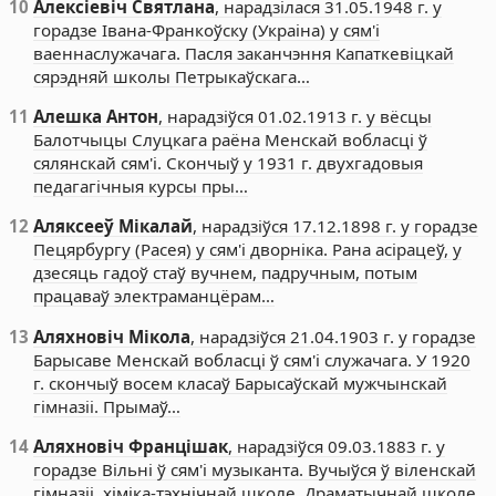
10
Алексіевіч Святлана
, нарадзілася 31.05.1948 г. у
горадзе Івана-Франкоўску (Украіна) у сям'і
ваеннаслужачага. Пасля заканчэння Капаткевіцкай
сярэдняй школы Петрыкаўскага…
11
Алешка Антон
, нарадзіўся 01.02.1913 г. у вёсцы
Балотчыцы Слуцкага раёна Менскай вобласці ў
сялянскай сям'і. Скончыў у 1931 г. двухгадовыя
педагагічныя курсы пры…
12
Аляксееў Мікалай
, нарадзіўся 17.12.1898 г. у горадзе
Пецярбургу (Расея) у сям'і дворніка. Рана асірацеў, у
дзесяць гадоў стаў вучнем, падручным, потым
працаваў электраманцёрам…
13
Аляхновіч Мікола
, нарадзіўся 21.04.1903 г. у горадзе
Барысаве Менскай вобласці ў сям'і служачага. У 1920
г. скончыў восем класаў Барысаўскай мужчынскай
гімназіі. Прымаў…
14
Аляхновіч Францішак
, нарадзіўся 09.03.1883 г. у
горадзе Вільні ў сям'і музыканта. Вучыўся ў віленскай
гімназіі, хіміка-тэхнічнай школе, Драматычнай школе