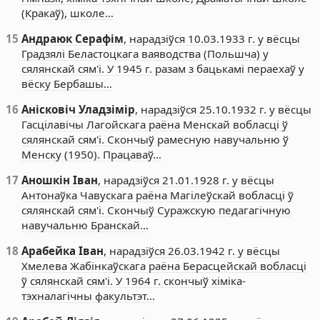
(Кракаў), школе…
15
Андраюк Серафім
, нарадзіўся 10.03.1933 г. у вёсцы
Градзялі Беластоцкага ваяводства (Польшча) у
сялянскай сям'і. У 1945 г. разам з бацькамі пераехаў у
вёску Бербашы…
16
Анісковіч Уладзімір
, нарадзіўся 25.10.1932 г. у вёсцы
Гасцілавічы Лагойскага раёна Менскай вобласці ў
сялянскай сям'і. Скончыў рамесную навучальню ў
Менску (1950). Працаваў…
17
Аношкін Іван
, нарадзіўся 21.01.1928 г. у вёсцы
Антонаўка Чавускага раёна Магілеўскай вобласці ў
сялянскай сям'і. Скончыў Суражскую педагагічную
навучальню Бранскай…
18
Арабейка Іван
, нарадзіўся 26.03.1942 г. у вёсцы
Хмелева Жабінкаўскага раёна Берасцейскай вобласці
ў сялянскай сям'і. У 1964 г. скончыў хіміка-
тэхналагічны факультэт…