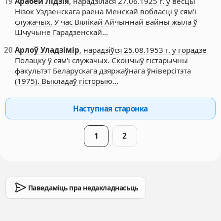
19
Арабей Лідзія
, нарадзілася 27.06.1925 г. у вёсцы
Нізок Уздзенскага раёна Менскай вобласці ў сям'і
служачых. У час Вялікай Айчыннай вайны жыла ў
Шчучыне Гарадзенскай…
20
Арлоў Уладзімір
, нарадзіўся 25.08.1953 г. у горадзе
Полацку ў сям'і служачых. Скончыў гістарычны
факультэт Беларускага дзяржаўнага ўніверсітэта
(1975). Выкладаў гісторыю…
Наступная старонка
1
2
Паведаміць пра недакладнасьць