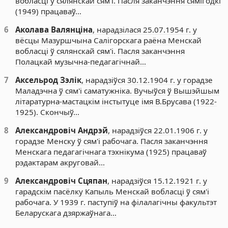
вобласці ў сялянскай сям'і. Пасля заканчэння сямігодкі
(1949) працаваў…
6
Аколава Валянціна
, нарадзілася 25.07.1954 г. у
вёсцы Мазуршчына Салігорскага раёна Менскай
вобласці ў сялянскай сям'і. Пасля заканчэння
Полацкай музычна-педагагічнай…
7
Аксельрод Зэлік
, нарадзіўся 30.12.1904 г. у горадзе
Маладэчна ў сям'і саматужніка. Вучыўся ў Вышэйшым
літаратурна-мастацкім інстытуце імя В.Брусава (1922-
1925). Скончыў…
8
Александровіч Андрэй
, нарадзіўся 22.01.1906 г. у
горадзе Менску ў сям'і рабочага. Пасля заканчэння
Менскага педагагічнага тэхнікума (1925) працаваў
рэдактарам акруговай…
9
Александровіч Сцяпан
, нарадзіўся 15.12.1921 г. у
гарадскім пасёлку Капыль Менскай вобласці ў сям'і
рабочага. У 1939 г. паступіў на філалагічны факультэт
Беларускага дзяржаўнага…