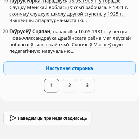
19
Гаўрук Юрка
, нарадзіўся 06.05.1905 г. у горадзе
Слуцку Менскай вобласці ў сям'і рабочага. У 1921 г.
скончыў слуцкую школу другой ступені, у 1925 г. -
Вышэйшы літаратурна-мастацкі…
20
Гаўрусёў Сцяпан
, нарадзіўся 10.05.1931 г. у вёсцы
Нова-Аляксандраўка Дрыбінскага раёна Магілеўскай
вобласці ў сялянскай сям'і. Скончыў Магілеўскую
педагагічную навучальню…
Наступная старонка
1
2
3
Паведаміць пра недакладнасьць