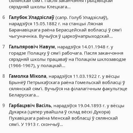
сялянскай сям'і. Пасля заканчэння Грыцэвіцкай
сярэдняй школы Клецкага…
6
Галубок Уладзіслаў
(сапр. Голуб Уладзіслаў),
нарадзіўся 15.05.1882 г. на станцыі Лясная
Баранавіцкага раёна Берасцейскай вобласці ў сям'і
чыгуначніка. Вучыўся ў царкоўнапрыходскай…
7
Гальпяровіч Навум
, нарадзіўся 14.01.1948 г. у
горадзе Полацку ў сям'і рабочага. Пасля заканчэння
сярэдняй школы працаваў на Полацкім шклозаводзе
(1966-1967), у полацкай…
8
Гамолка Мікола
, нарадзіўся 11.03.1922 г. у вёсцы
Брынёў Петрыкаўскага раёна Гомельскай вобласці ў
сялянскай сям'і. Вучыўся на філалагічным факультэце
Беларускага…
9
Гарбацэвіч Васіль
, нарадзіўся 19.04.1893 г. у вёсцы
Дукарка (цяпер увайшла ў склад вёскі Дукора)
Пухавіцкага раёна Менскай вобласці ў сялянскай
сям'і. У 1913 г. скончыў…