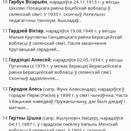
10
Гарбук Вісарыён
, нарадзіўся 24.11.1913 г. у вёсцы
Шкілякі Полацкага раёна Віцебскай вобласці ў
сялянскай сям'і. У 1933 г. скончыў Лепельскі
педагагічны тэхнікум. Выкладаў…
11
Гардзей Віктар
, нарадзіўся 19.08.1946 г. у вёсцы
Малыя Круговічы Ганцавіцкага раёна Берасцейскай
вобласці ў сялянскай сям'і. Пасля заканчэння
Круговіцкай сярэдняй…
12
Гардзіцкі Аляксей
, нарадзіўся 02.05.1934 г. у вёсцы
Пугачова (з 1979 г. у межах Берасця) Берасцейскага
раёна Берасцейскай вобласці ў сялянскай сям'і.
Скончыў аддзяленне…
13
Гародня Алесь
(сапр. Функ Аляксандар), нарадзіўся ў
горадзе Пярмі (Расея) у 1899 г. у сям'і чыноўніка. Часта
з бацькамі наведваў Пружаншчыну, дзе былі дзедаў і
матчын…
14
Гартны Цішка
(сапр. Жылуновіч Зміцер), нарадзіўся
04.11.1887 г. у гарадскім пасёлку Капыль Менскай
вобласці ў сялянскай сям'і. У 1905 г. скончыў