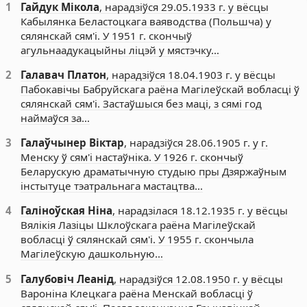
1
Гайдук Мікола
, нарадзіўся 29.05.1933 г. у вёсцы
Кабылянка Беластоцкага ваяводства (Польшча) у
сялянскай сям'і. У 1951 г. скончыў
агульнаадукацыйны ліцэй у мястэчку…
2
Галавач Платон
, нарадзіўся 18.04.1903 г. у вёсцы
Пабокавічы Бабруйскага раёна Магілеўскай вобласці ў
сялянскай сям'і. Застаўшыся без маці, з сямі год
наймаўся за…
3
Галаўчынер Віктар
, нарадзіўся 28.06.1905 г. у г.
Менску ў сям'і настаўніка. У 1926 г. скончыў
Беларускую драматычную студыю пры Дзяржаўным
інстытуце тэатральнага мастацтва…
4
Галіноўская Ніна
, нарадзілася 18.12.1935 г. у вёсцы
Вялікія Лазіцы Шклоўскага раёна Магілеўскай
вобласці ў сялянскай сям'і. У 1955 г. скончыла
Магілеўскую дашкольную…
5
Галубовіч Леанід
, нарадзіўся 12.08.1950 г. у вёсцы
Вароніна Клецкага раёна Менскай вобласці ў