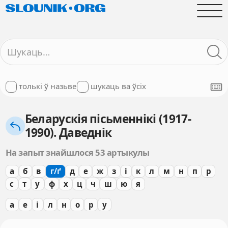
толькі ў назьве
шукаць ва ўсіх
Беларускія пісьменнікі (1917-
1990). Даведнік
На запыт знайшлося 53 артыкулы
а
б
в
г/ґ
д
е
ж
з
і
к
л
м
н
п
р
с
т
у
ф
х
ц
ч
ш
ю
я
а
е
і
л
н
о
р
у