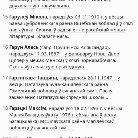
двухкласную навучальню…
15
Гарулёў Мікола
, нарадзіўся 06.11.1919 г. у вёсцы
Баева Дубровенскага раёна Віцебскай вобласці ў сям'і
настаўніка. Скончыў аддзяленне расейскай мовы і
літаратуры філалагічнага…
16
Гарун Алесь
(сапр. Прушынскі Аляксандар),
нарадзіўся 11.03.1887 г. у фальварку Новы Двор
(цяпер у межах Менска) у сям'і чорнарабочага.
Скончыў гарадскую прыходскую…
17
Гарэлікава Таццяна
, нарадзілася 28.11.1947 г. у
вёсцы Патапаўка Буда-Кашалёўскага раёна
Гомельскай вобласці ў сялянскай сям'і. Пасля
заканчэння Патапаўскай сярэдняй школы…
18
Гарэцкі Максім
, нарадзіўся 18.02.1893 г. у вёсцы
Малая Багацькаўка (у 1976 г. аб'яднана ў вёску
Багацькаўка) Мсцілаўскага раёна Магілеўскай
вобласці ў сялянскай сям'і.…