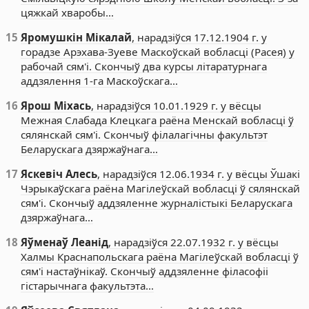
цяжкай хваробы…
15
Яромушкін Мікалай
, нарадзіўся 17.12.1904 г. у
горадзе Арэхава-Зуеве Маскоўскай вобласці (Расея) у
рабочай сям'і. Скончыў два курсы літаратурнага
аддзялення 1-га Маскоўскага…
16
Ярош Міхась
, нарадзіўся 10.01.1929 г. у вёсцы
Межная Слабада Клецкага раёна Менскай вобласці ў
сялянскай сям'і. Скончыў філалагічны факультэт
Беларускага дзяржаўнага…
17
Яскевіч Алесь
, нарадзіўся 12.06.1934 г. у вёсцы Ўшакі
Чэрыкаўскага раёна Магілеўскай вобласці ў сялянскай
сям'і. Скончыў аддзяленне журналістыкі Беларускага
дзяржаўнага…
18
Яўменаў Леанід
, нарадзіўся 22.07.1932 г. у вёсцы
Халмы Краснапольскага раёна Магілеўскай вобласці ў
сям'і настаўнікаў. Скончыў аддзяленне філасофіі
гістарычнага факультэта…