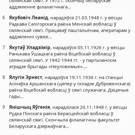
сялянскай сям'і. У 1972 г. скончыў беларускае
аддзяленне філалагічнага…
6
Якубовіч Леанід
, нарадзіўся 21.03.1948 г. у вёсцы
Радкава Салігорскага раёна Менскай вобласці ў
сялянскай сям'і. Працаваў паштальёнам, аператарам у
аддзяленні сувязі…
7
Якутаў Уладзімір
, нарадзіўся 05.11.1926 г. у вёсцы
Ранькава Ўшацкага раёна Віцебскай вобласці ў
сялянскай сям'і. У 1942-1944 гг. - у партызанскім
атрадзе брыгады «Неуловимые».…
8
Ялугін Эрнест
, нарадзіўся 19.11.1936 г. на станцыі
Асінаўка Аршанскага (цяпер у складзе Дубровенскага)
раёна Віцебскай вобласці ў сям'і служачага. Дзіцячыя
гады…
9
Янішчыц Яўгенія
, нарадзілася 20.11.1948 г. у вёсцы
Рудка Пінскага раёна Берасцейскай вобласці ў
сялянскай сям'і. Скончыла філалагічны факультэт
Беларускага дзяржаўнага…