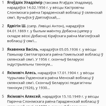
1
Ягоўдзік Уладзімір
(таксама Ягаўдзік Уладзімір),
нарадзіўся 14.02.1956 г. у вёсцы Кастровічы
Слонімскага раёна Гарадзенскай вобласці ў сялянскай
сям'і. Вучыўся ў Дзятлаўскай,…
2
Ядвігін Ш.
(сапр. Лявіцкі Антон), нарадзіўся
04.01.1869 г. у былым маёнтку Добасна (цяпер у
складзе вёскі Добасна) Кіраўскага раёна Магілеўскай
вобласці ў сям'і…
3
Якавенка Васіль
, нарадзіўся 05.05.1936 г. у вёсцы
Пажыхар Светлагорскага раёна Гомельскай вобласці ў
сялянскай сям'і. У 1956 г. скончыў Беларускі
індустрыяльны тэхнікум…
4
Якімовіч Алесь
, нарадзіўся 17.01.1904 г. у вёсцы
Чурылава Ўздзенскага раёна Менскай вобласці ў
сялянскай сям'і. Скончыў Беларускі педагагічны
тэхнікум (1926), у 1930…
5
Якімовіч Аляксей
, нарадзіўся 15.10.1949 г. у вёсцы
Парэчча Слонімскага раёна Гарадзенскай вобласці ў