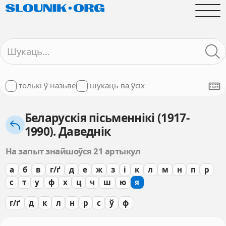
толькі ў назьве
шукаць ва ўсіх
Беларускія пісьменнікі (1917-
1990). Даведнік
На запыт знайшоўся 21 артыкул
а
б
в
г/ґ
д
е
ж
з
і
к
л
м
н
п
р
с
т
у
ф
х
ц
ч
ш
ю
я
г/ґ
д
к
л
н
р
с
ў
ф