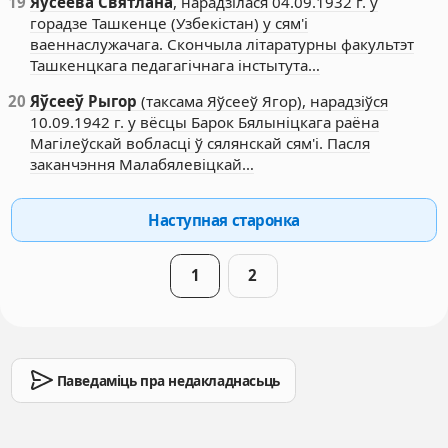
19
Яўсеева Святлана
, нарадзілася 04.09.1932 г. у
горадзе Ташкенце (Узбекістан) у сям'і
ваеннаслужачага. Скончыла літаратурны факультэт
Ташкенцкага педагагічнага інстытута…
20
Яўсееў Рыгор
(таксама Яўсееў Ягор), нарадзіўся
10.09.1942 г. у вёсцы Барок Бялыніцкага раёна
Магілеўскай вобласці ў сялянскай сям'і. Пасля
заканчэння Малабялевіцкай…
Наступная старонка
1
2
Паведаміць пра недакладнасьць