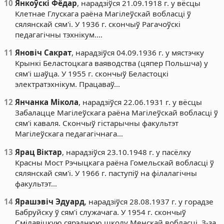
10
Янкоўскі Фёдар
, нарадзіўся 21.09.1918 г. у вёсцы
Клетнае Глускага раёна Магілеўскай вобласці ў
сялянскай сям'і. У 1936 г. скончыў Рагачоўскі
педагагічны тэхнікум.…
11
Яновіч Сакрат
, нарадзіўся 04.09.1936 г. у мястэчку
Крынкі Беластоцкага ваяводства (цяпер Польшча) у
сям'і шаўца. У 1955 г. скончыў Беластоцкі
электратэхнікум. Працаваў…
12
Янчанка Мікола
, нарадзіўся 22.06.1931 г. у вёсцы
Забалацце Магілеўскага раёна Магілеўскай вобласці ў
сям'і каваля. Скончыў гістарычны факультэт
Магілеўскага педагагічнага…
13
Ярац Віктар
, нарадзіўся 23.10.1948 г. у пасёлку
Красны Мост Рэчыцкага раёна Гомельскай вобласці ў
сялянскай сям'і. У 1966 г. паступіў на філалагічны
факультэт…
14
Ярашэвіч Эдуард
, нарадзіўся 28.08.1937 г. у горадзе
Бабруйску ў сям'і служачага. У 1954 г. скончыў
Смілавіцкую сярэднюю школу Менскай вобласці. З-за