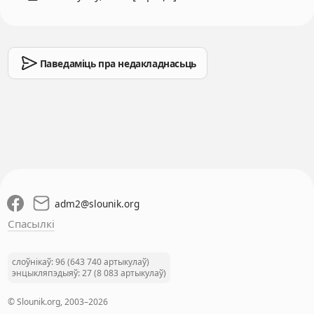
Паведаміць пра недакладнасьць
adm2
@
slounik.org
Спасылкі
слоўнікаў: 96 (643 740 артыкулаў)
энцыкляпэдыяў: 27 (8 083 артыкулаў)
© Slounik.org, 2003–2026