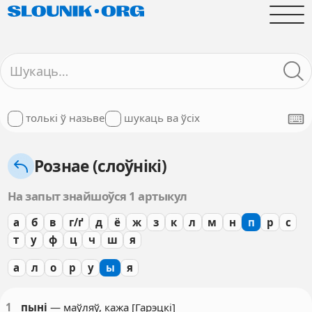
толькі ў назьве
шукаць ва ўсіх
Рознае (слоўнікі)
На запыт знайшоўся 1 артыкул
а
б
в
г/ґ
д
ё
ж
з
к
л
м
н
п
р
с
т
у
ф
ц
ч
ш
я
а
л
о
р
у
ы
я
1
п
ы
ні
— маўляў, кажа [Гарэцкі]