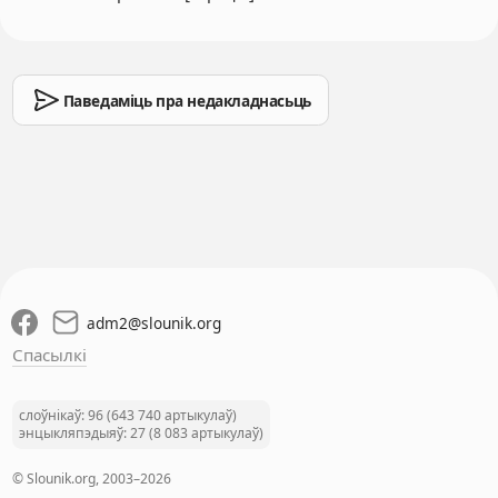
Паведаміць пра недакладнасьць
adm2
@
slounik.org
Спасылкі
слоўнікаў: 96 (643 740 артыкулаў)
энцыкляпэдыяў: 27 (8 083 артыкулаў)
© Slounik.org, 2003–2026