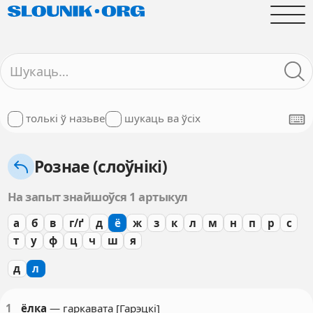
толькі ў назьве
шукаць ва ўсіх
Рознае (слоўнікі)
На запыт знайшоўся 1 артыкул
а
б
в
г/ґ
д
ё
ж
з
к
л
м
н
п
р
с
т
у
ф
ц
ч
ш
я
д
л
1
ёлка
— гаркавата [Гарэцкі]