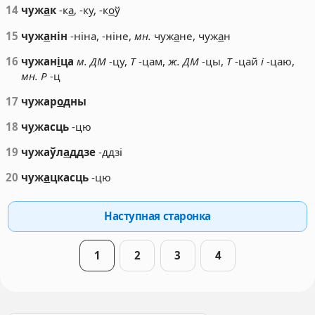
14
чуж
а
к
-к
а
, -к
у
, -к
о
ў
15
чуж
а
нін
-ніна, -ніне,
мн.
чуж
а
не, чуж
а
н
16
чужан
і
ца
м. ДМ
-цу,
Т
-цам,
ж. ДМ
-цы,
Т
-цай
і
-цаю,
мн. Р
-ц
17
чужар
о
дны
18
ч
у
жасць
-цю
19
чужаўл
а
ддзе
-ддзі
20
чуж
а
цкасць
-цю
Наступная старонка
1
2
3
4