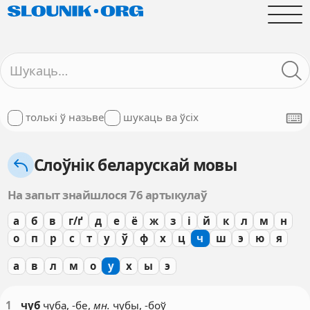
толькі ў назьве
шукаць ва ўсіх
Слоўнік беларускай мовы
На запыт знайшлося 76 артыкулаў
а
б
в
г/ґ
д
е
ё
ж
з
і
й
к
л
м
н
о
п
р
с
т
у
ў
ф
х
ц
ч
ш
э
ю
я
а
в
л
м
о
у
х
ы
э
1
чуб
ч
у
ба, -бе,
мн.
чуб
ы
, -б
о
ў