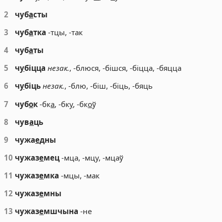
2
чуб
а
сты
3
чуб
а
тка
-тцы, -так
4
чуб
а
ты
5
ч
у
біцца
незак.
, -блюся, -бішся, -біцца, -бяцца
6
ч
у
біць
незак.
, -блю, -біш, -біць, -бяць
7
чуб
о
к
-бк
а
, -бк
у
, -бк
о
ў
8
чув
а
ць
9
чужа
е
дны
10
чужаз
е
мец
-мца, -мцу, -мцаў
11
чужаз
е
мка
-мцы, -мак
12
чужаз
е
мны
13
чужаз
е
мшчына
-не