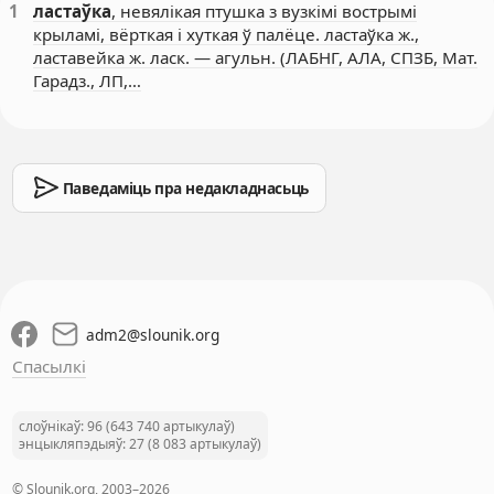
1
ластаўка
, невялікая птушка з вузкімі вострымі
крыламі, вёрткая і хуткая ў палёце. ластаўка ж.,
ластавейка ж. ласк. — агульн. (ЛАБНГ, АЛА, СПЗБ, Мат.
Гарадз., ЛП,…
Паведаміць пра недакладнасьць
adm2
@
slounik.org
Спасылкі
слоўнікаў: 96 (643 740 артыкулаў)
энцыкляпэдыяў: 27 (8 083 артыкулаў)
© Slounik.org, 2003–2026