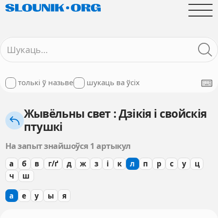
толькі ў назьве
шукаць ва ўсіх
Жывёльны свет : Дзікія і свойскія
птушкі
На запыт знайшоўся 1 артыкул
а
б
в
г/ґ
д
ж
з
і
к
л
п
р
с
у
ц
ч
ш
а
е
у
ы
я