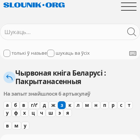
толькі ў назьве
шукаць ва ўсіх
Чырвоная кніга Беларусі :
Пакрытанасенныя
На запыт знайшлося 6 артыкулаў
а
б
в
г/ґ
д
ж
з
к
л
м
н
п
р
с
т
у
ф
х
ц
ч
ш
э
я
в
м
у