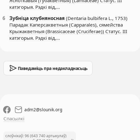
Ясноткавыя (Губакветныя) (Lamiaceae) Статус. III
катэгорыя. Рэдкі від,…
6
Зубніца клубняносная
(Dentaria bulbifera L., 1753)
Парадак Каперсакветныя (Capparales), сямейства
Крыжакветныя (Brassicaceae (Cruciferae)) Статус. III
катэгорыя. Рэдкі від,…
Паведаміць пра недакладнасьць
adm2
@
slounik.org
Спасылкі
слоўнікаў: 96 (643 740 артыкулаў)