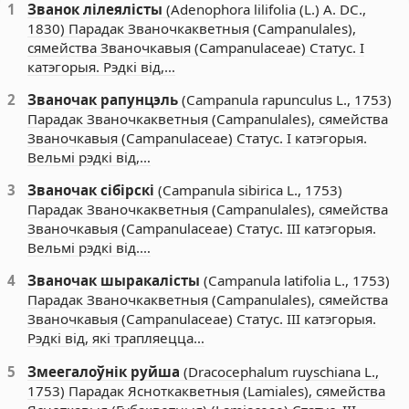
1
Званок лілеялісты
(Adenophora lilifolia (L.) A. DC.,
1830) Парадак Званочкакветныя (Campanulales),
сямейства Званочкавыя (Campanulaceae) Статус. I
катэгорыя. Рэдкі від,…
2
Званочак рапунцэль
(Campanula rapunculus L., 1753)
Парадак Званочкакветныя (Campanulales), сямейства
Званочкавыя (Campanulaceae) Статус. I катэгорыя.
Вельмі рэдкі від,…
3
Званочак сібірскі
(Campanula sibirica L., 1753)
Парадак Званочкакветныя (Campanulales), сямейства
Званочкавыя (Campanulaceae) Статус. III катэгорыя.
Вельмі рэдкі від.…
4
Званочак шыракалісты
(Campanula latifolia L., 1753)
Парадак Званочкакветныя (Campanulales), сямейства
Званочкавыя (Campanulaceae) Статус. III катэгорыя.
Рэдкі від, які трапляецца…
5
Змеегалоўнік руйша
(Dracocephalum ruyschiana L.,
1753) Парадак Ясноткакветныя (Lamiales), сямейства