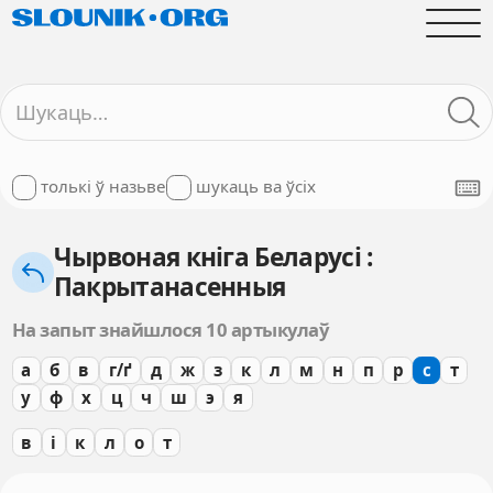
толькі ў назьве
шукаць ва ўсіх
Чырвоная кніга Беларусі :
Пакрытанасенныя
На запыт знайшлося 10 артыкулаў
а
б
в
г/ґ
д
ж
з
к
л
м
н
п
р
с
т
у
ф
х
ц
ч
ш
э
я
в
і
к
л
о
т