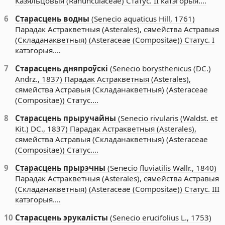
Казяльцовыя (Ranunculaceae) Статус. II катэгорыя.…
6
Старасцень водны
(Senecio aquaticus Hill, 1761)
Парадак Астракветныя (Asterales), сямейства Астравыя
(Складанакветныя) (Asteraceae (Compositae)) Статус. I
катэгорыя.…
7
Старасцень дняпроўскі
(Senecio borysthenicus (DC.)
Andrz., 1837) Парадак Астракветныя (Asterales),
сямейства Астравыя (Складанакветныя) (Asteraceae
(Compositae)) Статус.…
8
Старасцень прыручайны
(Senecio rivularis (Waldst. et
Kit.) DC., 1837) Парадак Астракветныя (Asterales),
сямейства Астравыя (Складанакветныя) (Asteraceae
(Compositae)) Статус.…
9
Старасцень прырэчны
(Senecio fluviatilis Wallr., 1840)
Парадак Астракветныя (Asterales), сямейства Астравыя
(Складанакветныя) (Asteraceae (Compositae)) Статус. III
катэгорыя.…
10
Старасцень эрукалісты
(Senecio erucifolius L., 1753)