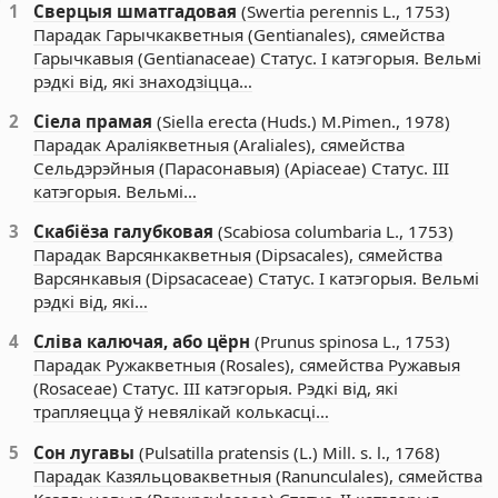
1
Сверцыя шматгадовая
(Swertia perennis L., 1753)
Парадак Гарычкакветныя (Gentianales), сямейства
Гарычкавыя (Gentianaceae) Статус. I катэгорыя. Вельмі
рэдкі від, які знаходзіцца…
2
Сіела прамая
(Siella erecta (Huds.) M.Pimen., 1978)
Парадак Араліякветныя (Araliales), сямейства
Сельдэрэйныя (Парасонавыя) (Apiaceae) Статус. III
катэгорыя. Вельмі…
3
Скабіёза галубковая
(Scabiosa columbaria L., 1753)
Парадак Варсянкакветныя (Dipsacales), сямейства
Варсянкавыя (Dipsacaceae) Статус. I катэгорыя. Вельмі
рэдкі від, які…
4
Сліва калючая, або цёрн
(Prunus spinosa L., 1753)
Парадак Ружакветныя (Rosales), сямейства Ружавыя
(Rosaceae) Статус. III катэгорыя. Рэдкі від, які
трапляецца ў невялікай колькасці…
5
Сон лугавы
(Pulsatilla pratensis (L.) Mill. s. l., 1768)
Парадак Казяльцовакветныя (Ranunculales), сямейства