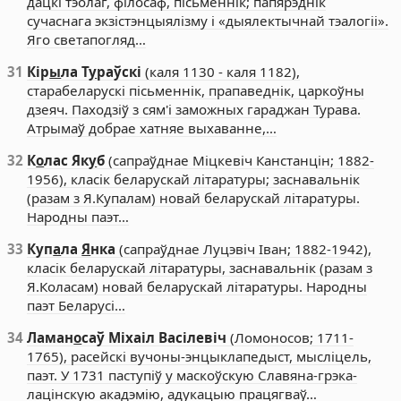
дацкі тэолаг, філосаф, пісьменнік; папярэднік
сучаснага экзістэнцыялізму і «дыялектычнай тэалогіі».
Яго светапогляд…
31
Кір
ы
ла Т
у
раўскі
(каля 1130 - каля 1182),
старабеларускі пісьменнік, прапаведнік, царкоўны
дзеяч. Паходзіў з сям'і заможных гараджан Турава.
Атрымаў добрае хатняе выхаванне,…
32
К
о
лас Як
у
б
(сапраўднае Міцкевіч Канстанцін; 1882-
1956), класік беларускай літаратуры; заснавальнік
(разам з Я.Купалам) новай беларускай літаратуры.
Народны паэт…
33
Куп
а
ла
Я
нка
(сапраўднае Луцэвіч Іван; 1882-1942),
класік беларускай літаратуры, заснавальнік (разам з
Я.Коласам) новай беларускай літаратуры. Народны
паэт Беларусі…
34
Ламан
о
саў Міхаіл Васілевіч
(Ломоносов; 1711-
1765), расейскі вучоны-энцыклапедыст, мысліцель,
паэт. У 1731 паступіў у маскоўскую Славяна-грэка-
лацінскую акадэмію, адукацыю працягваў…