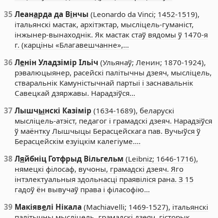
35
Леан
а
рда да В
і
нчы
(Leonardo da Vinci; 1452-1519),
італьянскі мастак, архітэктар, мысліцель-гуманіст,
інжынер-вынаходнік. Як мастак стаў вядомы ў 1470-я
г. (карціны «Благавешчанне»,…
36
Л
е
нін Уладзімір Ільіч
(Ульянаў; Ленин; 1870-1924),
рэвалюцыянер, расейскі палітычны дзеяч, мысліцель,
стваральнік Камуністычнай партыі і заснавальнік
Савецкай дзяржавы. Нарадзіўся…
37
Лышч
ы
нскі Казімір
(1634-1689), беларускі
мысліцель-атэіст, педагог і грамадскі дзеяч. Нарадзіўся
ў маёнтку Лышчыцы Берасцейскага пав. Вучыўся ў
Берасцейскім езуіцкім калегіуме.…
38
Л
я
йбніц Готфрыд Вільгельм
(Leibniz; 1646-1716),
нямецкі філосаф, вучоны, грамадскі дзеяч. Яго
інтэлектуальныя здольнасці праявіліся рана. З 15
гадоў ён вывучаў права і філасофію…
39
Макіяв
е
лі Нікала
(Machiavelli; 1469-1527), італьянскі
палітычны мысліцель, грамадскі дзеяч, гісторык.