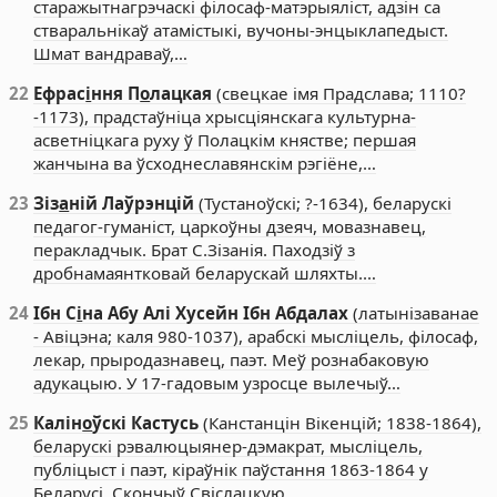
старажытнагрэчаскі філосаф-матэрыяліст, адзін са
стваральнікаў атамістыкі, вучоны-энцыклапедыст.
Шмат вандраваў,…
22
Ефрас
і
ння П
о
лацкая
(свецкае імя Прадслава; 1110?
-1173), прадстаўніца хрысціянскага культурна-
асветніцкага руху ў Полацкім княстве; першая
жанчына ва ўсходнеславянскім рэгіёне,…
23
Зіз
а
ній Лаўрэнцій
(Тустаноўскі; ?-1634), беларускі
педагог-гуманіст, царкоўны дзеяч, мовазнавец,
перакладчык. Брат С.Зізанія. Паходзіў з
дробнамаянтковай беларускай шляхты.…
24
Ібн С
і
на Абу Алі Хусейн Ібн Абдалах
(латынізаванае
- Авіцэна; каля 980-1037), арабскі мысліцель, філосаф,
лекар, прыродазнавец, паэт. Меў рознабаковую
адукацыю. У 17-гадовым узросце вылечыў…
25
Калін
о
ўскі Кастусь
(Канстанцін Вікенцій; 1838-1864),
беларускі рэвалюцыянер-дэмакрат, мысліцель,
публіцыст і паэт, кіраўнік паўстання 1863-1864 у
Беларусі. Скончыў Свіслацкую…