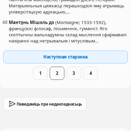
Матэрыяльныя цяжкасці перашкодзілі яму атрымаць
універсітэцкую адукацыю,…
40
Мант
э
нь Мішэль дэ
(Montaigne; 1533-1592),
французскі філосаф, пісьменнік, гуманіст. Яго
скептычны вальнадумны склад мыслення сфармавалі
назіранні над нетрывалым і мітуслівым…
Наступная старонка
1
2
3
4
Паведаміць пра недакладнасьць