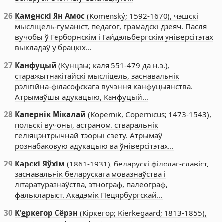
26
Кам
е
нскі Ян Амос
(Komenský; 1592-1670), чэшскі
мысліцель-гуманіст, педагог, грамадскі дзеяч. Пасля
вучобы ў Герборнскім і Гайдэльбергскім універсітэтах
выкладаў у брацкіх…
27
Канф
у
цый
(Кунцзы; каля 551-479 да н.э.),
старажытнакітайскі мысліцель, заснавальнік
рэлігійна-філасофскага вучэння канфуцыянства.
Атрымаўшы адукацыю, Канфуцый…
28
Кап
е
рнік Мікалай
(Kopernik, Copernicus; 1473-1543),
польскі вучоны, астраном, стваральнік
геліяцэнтрычнай тэорыі свету. Атрымаў
рознабаковую адукацыю ва ўніверсітэтах…
29
К
а
рскі Яўхім
(1861-1931), беларускі філолаг-славіст,
заснавальнік беларускага мовазнаўства і
літаратуразнаўства, этнограф, палеограф,
фалькларыст. Акадэмік Пецярбургскай…
30
К'
е
ркегор Сёрэн
(Кіркегор; Kierkegaard; 1813-1855),