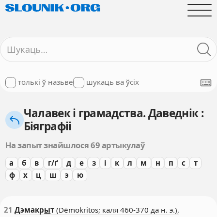
толькі ў назьве
шукаць ва ўсіх
Чалавек і грамадства. Даведнік :
Біяграфіі
На запыт знайшлося 69 артыкулаў
а
б
в
г/ґ
д
е
з
і
к
л
м
н
п
с
т
ф
х
ц
ш
э
ю
21
Дэмакр
ы
т
(Dēmokritos; каля 460-370 да н. э.),