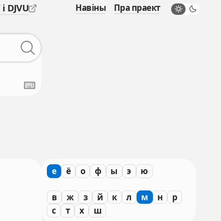
 і DJVU
Навіны
Пра праект
е
ё
о
ф
ы
э
ю
в
ж
з
й
к
л
м
н
р
с
т
х
ш