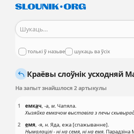
толькі ў назьве
шукаць ва ўсіх
Краёвы слоўнік усходняй 
На запыт знайшлося 2 артыкулы
1
емк
а
ч
, -а,
м.
Чапяла.
Хызяйка емкачом выставіла з печы скывырад
2
е
мя
, -я,
н.
Яда, ежа [спажыванне].
Нымалацілі - ні на семя, ні на емя.
Парадзіна 