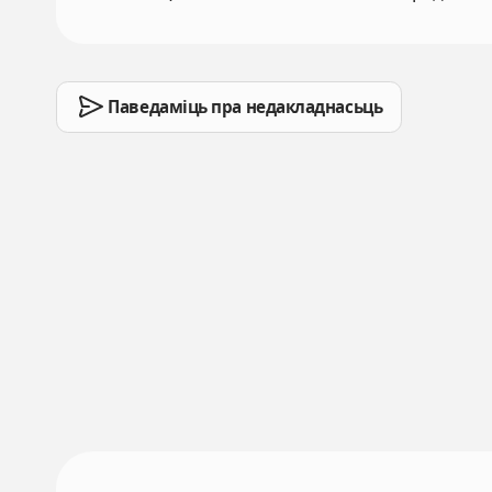
Паведаміць пра недакладнасьць