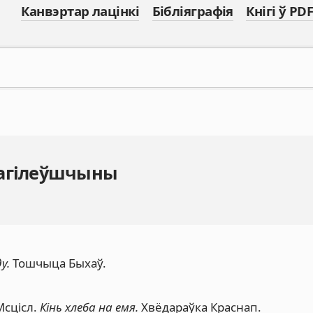
Канвэртар лацінкі
Бібліяграфія
Кнігі ў PDF
Магілеўшчыны
у.
Тошчыца Быхаў.
Мсцісл.
Кінь хлеба на емя.
Хвёдараўка Краснап.