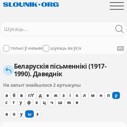
толькі ў назьве
шукаць ва ўсіх
Беларускія пісьменнікі (1917-
1990). Даведнік
На запыт знайшлося 2 артыкулы
а
б
в
г/ґ
д
е
ж
з
і
к
л
м
н
п
р
с
т
у
ф
х
ц
ч
ш
ю
я
а
о
у
ы
э