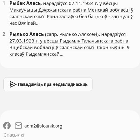
1
Рыбак Алесь
, нарадзіўся 07.11.1934 г. у вёсцы
Макаўчыцы Дзяржынскага раёна Менскай вобласці ў
сялянскай сям'і. Рана застаўся без бацькоў - загінулі ў
час Вялікай…
2
Рылько Алесь
(сапр. Рылько Аляксей), нарадзіўся
27.03.1923 г. у вёсцы Рыдамля Талачынскага раёна
Віцебскай вобласці ў сялянскай сям'і. Скончыўшы 9
класаў Рыдамлянскай…
Паведаміць пра недакладнасьць
adm2
@
slounik.org
Спасылкі