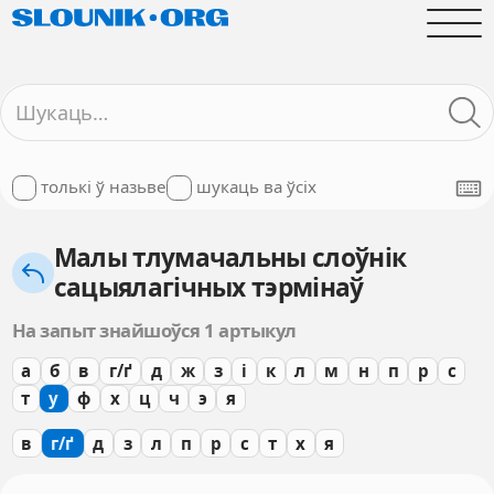
толькі ў назьве
шукаць ва ўсіх
Малы тлумачальны слоўнік
сацыялагічных тэрмінаў
На запыт знайшоўся 1 артыкул
а
б
в
г/ґ
д
ж
з
і
к
л
м
н
п
р
с
т
у
ф
х
ц
ч
э
я
в
г/ґ
д
з
л
п
р
с
т
х
я