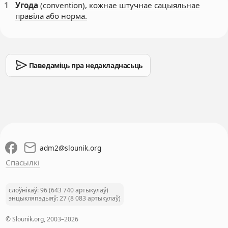
1
Угода
(соnvention), кожнае штучнае сацыяльнае
правіла або норма.
Паведаміць пра недакладнасьць
adm2
@
slounik.org
Спасылкі
слоўнікаў: 96 (643 740 артыкулаў)
энцыкляпэдыяў: 27 (8 083 артыкулаў)
© Slounik.org, 2003–2026