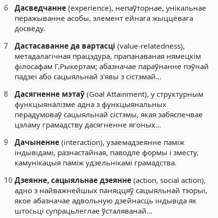
6
Дасведчанне
(experience), непаўторнае, унікальнае
перажыванне асобы, элемент ейнага жыццёвага
досведу.
7
Дастасаванне да вартасці
(value-relatedness),
метадалагічная працэдура, прапанаваная нямецкім
філосафам Г.Рыкертам; абазначае параўнанне пэўнай
падзеі або сацыяльнай з'явы з сістэмай…
8
Дасягненне мэтаў
(Goal Attainment), у структурным
функцыяналізме адна з функцыянальных
перадумоваў сацыяльнай сістэмы, якая забяспечвае
цэламу грамадству дасягненне ягоных…
9
Дачыненне
(interaction), узаемадзеянне паміж
індывідамі, разнастайная, паводле формы і зместу,
камунікацыя паміж удзельнікамі грамадства.
10
Дзеянне, сацыяльнае дзеянне
(action, social action),
адно з найважнейшых паняццяў сацыяльнай тэорыі,
якое абазначае адвольную дзейнасць індывіда як
штосьці супрацьлеглае ўсталяванай…