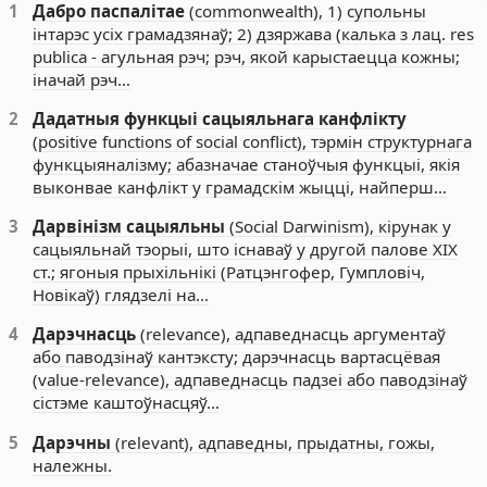
1
Дабро паспалітае
(commonwealth), 1) супольны
інтарэс усіх грамадзянаў; 2) дзяржава (калька з лац. res
publica - агульная рэч; рэч, якой карыстаецца кожны;
іначай рэч…
2
Дадатныя функцыі сацыяльнага канфлікту
(positive functions of social conflict), тэрмін структурнага
функцыяналізму; абазначае станоўчыя функцыі, якія
выконвае канфлікт у грамадскім жыцці, найперш…
3
Дарвінізм сацыяльны
(Social Darwinism), кірунак у
сацыяльнай тэорыі, што існаваў у другой палове ХІХ
ст.; ягоныя прыхільнікі (Ратцэнгофер, Гумпловіч,
Новікаў) глядзелі на…
4
Дарэчнасць
(relevance), адпаведнасць аргументаў
або паводзінаў кантэксту; дарэчнасць вартасцёвая
(value-relevance), адпаведнасць падзеі або паводзінаў
сістэме каштоўнасцяў…
5
Дарэчны
(relevant), адпаведны, прыдатны, гожы,
належны.