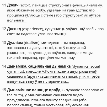
11
Дзеяч
(actor), паняцце структурнага функцыяналізму,
якое абазначае асобу, удзельніка грамадства; яго
проціпастаўляюць сістэме (або структурам) як аўтара
вольнага…
12
Досвед
(experience), сукупнасць уяўленняў асобы пра
свет на падставе ўласнага жыцця.
13
Дуалізм
(dualism), метадалагічны падыход,
заснаваны на дапушчэнні, што ў вывучанай
рэальнасці пануюць два роўныя, паводле моцы,
пачаткі; падыход, процілеглы манізму.…
14
Дынаміка, сацыяльная дынаміка
(dynamics, social
dynamics), паводле А.Конта, адзін з двух раздзелаў
сацыялогіі (другі - сацыяльная статыка), у якім трэба
вывучаць з'яву ў яе гістарычным…
15
Дынамічнае паняцце праўды
(dynamic conception of
the truth), у Мангаймавай сацыялогіі ведаў
праўдзівасць пэўнага пункту гледжання (або
перспектывы), толькі частковая, абумоўленая…