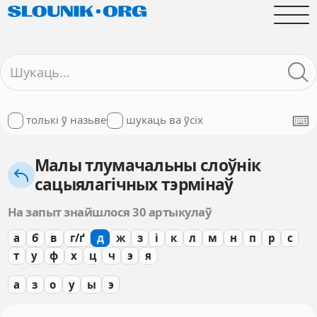
толькі ў назьве
шукаць ва ўсіх
Малы тлумачальны слоўнік
сацыялагічных тэрмінаў
На запыт знайшлося 30 артыкулаў
а
б
в
г/ґ
д
ж
з
і
к
л
м
н
п
р
с
т
у
ф
х
ц
ч
э
я
а
з
о
у
ы
э