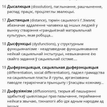
16
Дысалюцыя
(dissolution), паглынанне, рашчыненне,
распад; працэс, процілеглы эвалюцыі.
17
Дыстанцыя
(distance), тэрмін сацыялогіі Г.Зімэля;
абазначае аддаленне чалавека ад іншых людзей у
выніку стварэння «грандыёзнай матэрыяльнай
культуры», якая робіцца…
18
Дысфункцыі
(dysfunctions), у структурным
функцыяналізме - неадпаведнае функцыянаванне
нейкай сацыяльнай інстытуцыі, невыкананне ёю
свайго задання ў сацыяльнай сістэме.…
19
Дыферэнцыяцыя, сацыяльная дыферэнцыяцыя
(differentiation, social differentiation), падзел грамадства
на сацыяльныя пласты й групы, арганізаваны
паводле герархічнага прынцыпу і ўласцівы кожнаму…
20
Дыфузіянізм
(diffusionism), тэорыя аб пашырэнні
здабыткаў цывілізацыі праз пазычанне, перайманне
нейкага звычаю, тэхналогіі або ідэі адным народам ад
іншых.