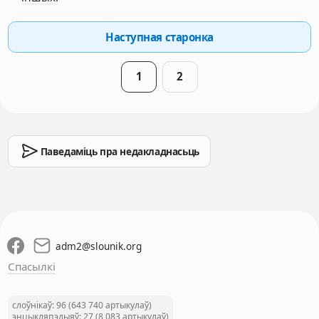
Наступная старонка
1
2
Паведаміць пра недакладнасьць
adm2
@
slounik.org
Спасылкі
слоўнікаў: 96 (643 740 артыкулаў)
энцыкляпэдыяў: 27 (8 083 артыкулаў)