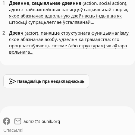
1
Дзеянне, сацыяльнае дзеянне
(action, social action),
адно з найважнейшых паняццяў сацыяльнай тэорыі,
якое абазначае адвольную дзейнасць індывіда як
штосьці супрацьлеглае ўсталяванай…
2
Дзеяч
(actor), паняцце структурнага функцыяналізму,
якое абазначае асобу, удзельніка грамадства; яго
проціпастаўляюць сістэме (або структурам) як аўтара
вольнага…
Паведаміць пра недакладнасьць
adm2
@
slounik.org
Спасылкі