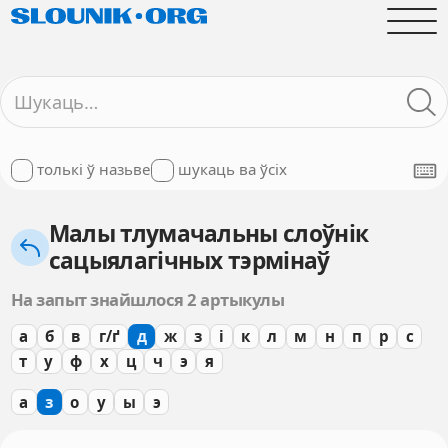
толькі ў назьве
шукаць ва ўсіх
Малы тлумачальны слоўнік
сацыялагічных тэрмінаў
На запыт знайшлося 2 артыкулы
а
б
в
г/ґ
д
ж
з
і
к
л
м
н
п
р
с
т
у
ф
х
ц
ч
э
я
а
з
о
у
ы
э