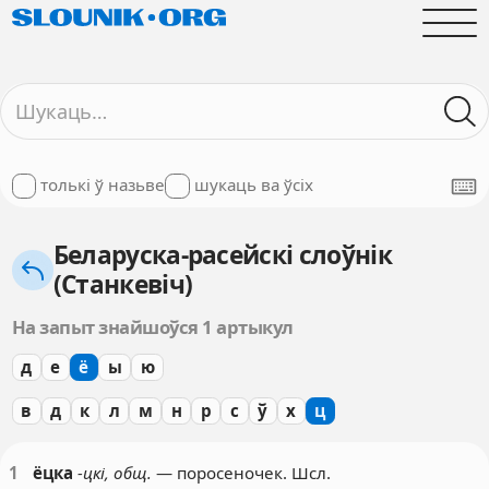
толькі ў назьве
шукаць ва ўсіх
Беларуска-расейскі слоўнік
(Станкевіч)
На запыт знайшоўся 1 артыкул
д
е
ё
ы
ю
в
д
к
л
м
н
р
с
ў
х
ц
1
ёцка
-цкі, общ.
— поросеночек. Шсл.