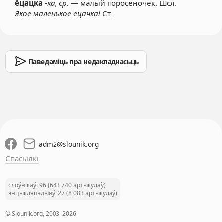
ёцацка
-ка, ср.
— малый поросеночек. Шсл.
Якое маленькое ёцачка!
Ст.
Паведаміць пра недакладнасьць
adm2
@
slounik.org
Спасылкі
слоўнікаў: 96 (643 740 артыкулаў)
энцыкляпэдыяў: 27 (8 083 артыкулаў)
© Slounik.org, 2003–2026