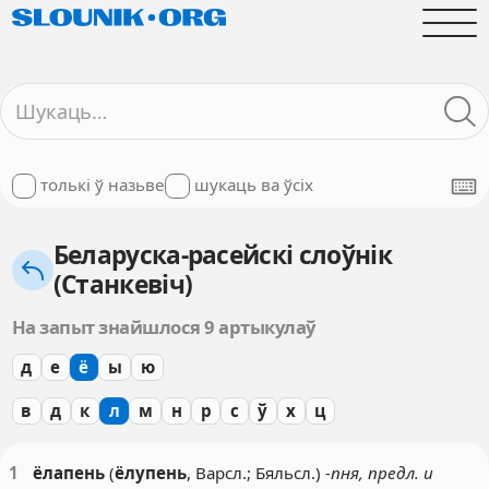
толькі ў назьве
шукаць ва ўсіх
Беларуска-расейскі слоўнік
(Станкевіч)
На запыт знайшлося 9 артыкулаў
д
е
ё
ы
ю
в
д
к
л
м
н
р
с
ў
х
ц
1
ёлапень
(
ёлупень
, Варсл.; Бяльсл.)
-пня, предл. и