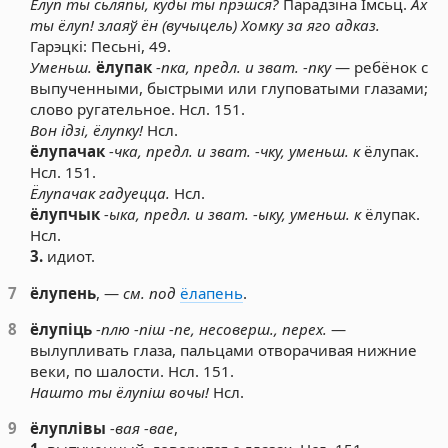
Ёлуп ты сьляпы, куды ты прэшся?
Парадзіна Імсьц.
Ах
ты ёлуп! злаяў ён (вучыцель) Хомку за яго адказ.
Гарэцкі: Песьні, 49.
Уменьш.
ёлупак
-пка, предл. и зват. -пку
— ребёнок с
выпученными, быстрыми или глуповатыми глазами;
слово ругательное. Нсл. 151.
Вон ідзі, ёлупку!
Нсл.
ёлупачак
-чка, предл. и зват. -чку, уменьш. к
ёлупак.
Нсл. 151.
Ёлупачак гадуецца.
Нсл.
ёлупчык
-ыка, предл. и зват. -ыку, уменьш. к
ёлупак.
Нсл.
3.
идиот.
7
ёлупень
, —
см. под
ёлапень
.
8
ёлупіць
-плю -піш -пе, несоверш., перех.
—
вылупливать глаза, пальцами отворачивая нижние
веки, по шалости. Нсл. 151.
Нашто ты ёлупіш вочы!
Нсл.
9
ёлуплівы
-вая -вае
,