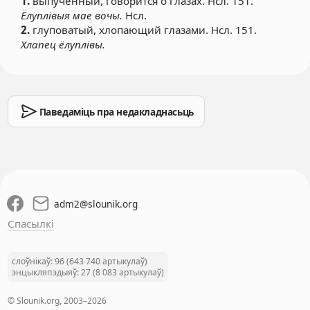
1.
выпученный, говорится о глазах. Нсл. 151.
Ёлуплівыя мае вочы.
Нсл.
2.
глуповатый, хлопающий глазами. Нсл. 151.
Хлапец ёлуплівы.
Паведаміць пра недакладнасьць
adm2
@
slounik.org
Спасылкі
слоўнікаў: 96 (643 740 артыкулаў)
энцыкляпэдыяў: 27 (8 083 артыкулаў)
© Slounik.org, 2003–2026