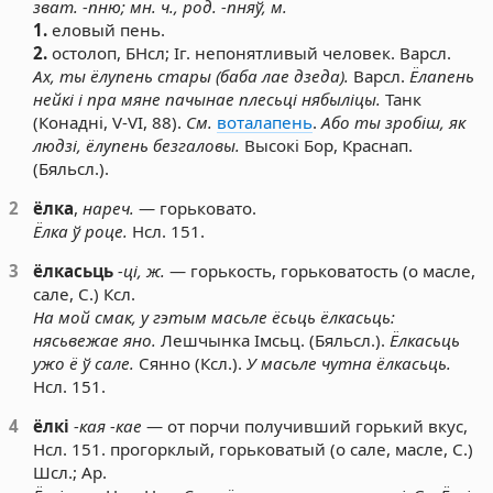
зват. -пню; мн. ч., род. -пняў, м.
1.
еловый пень.
2.
остолоп, БНсл; Іг. непонятливый человек. Варсл.
Ах, ты ёлупень стары (баба лае дзеда).
Варсл.
Ёлапень
нейкі і пра мяне пачынае плесьці нябыліцы.
Танк
(Конадні, V-VІ, 88).
См.
воталапень
.
Або ты зробіш, як
людзі, ёлупень безгаловы.
Высокі Бор, Краснап.
(Бяльсл.).
2
ёлка
,
нареч.
— горьковато.
Ёлка ў роце.
Нсл. 151.
3
ёлкасьць
-ці, ж.
— горькость, горьковатость (о масле,
сале, С.) Ксл.
На мой смак, у гэтым масьле ёсьць ёлкасьць:
нясьвежае яно.
Лешчынка Імсьц. (Бяльсл.).
Ёлкасьць
ужо ё ў сале.
Сянно (Ксл.).
У масьле чутна ёлкасьць.
Нсл. 151.
4
ёлкі
-кая -кае
— от порчи получивший горький вкус,
Нсл. 151. прогорклый, горьковатый (о сале, масле, С.)
Шсл.; Ар.