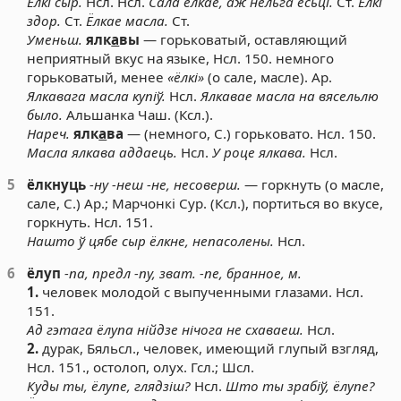
Ёлкі сыр.
Нсл. Нсл.
Сала ёлкае, аж нельга есьці.
Ст.
Ёлкі
здор.
Ст.
Ёлкае масла.
Ст.
Уменьш.
ялк
а
вы
— горьковатый, оставляющий
неприятный вкус на языке, Нсл. 150. немного
горьковатый, менее
«ёлкі»
(о сале, масле). Ар.
Ялкавага масла купіў.
Нсл.
Ялкавае масла на вясельлю
было.
Альшанка Чаш. (Ксл.).
Нареч.
ялк
а
ва
— (немного, С.) горьковато. Нсл. 150.
Масла ялкава аддаець.
Нсл.
У роце ялкава.
Нсл.
5
ёлкнуць
-ну -неш -не, несоверш.
— горкнуть (о масле,
сале, С.) Ар.; Марчонкі Сур. (Ксл.), портиться во вкусе,
горкнуть. Нсл. 151.
Нашто ў цябе сыр ёлкне, непасолены.
Нсл.
6
ёлуп
-па, предл -пу, зват. -пе, бранное, м.
1.
человек молодой с выпученными глазами. Нсл.
151.
Ад гэтага ёлупа нійдзе нічога не схаваеш.
Нсл.
2.
дурак, Бяльсл., человек, имеющий глупый взгляд,
Нсл. 151., остолоп, олух. Гсл.; Шсл.
Куды ты, ёлупе, глядзіш?
Нсл.
Што ты зрабіў, ёлупе?