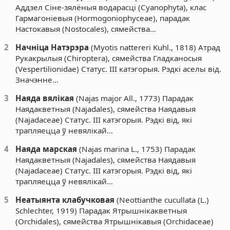
Аддзел Сіне-зялёныя водарасці (Cyanophyta), клас
Гармагоніевыя (Hormogoniophyceae), парадак
Настокавыя (Nostocales), сямейства…
2
Начніца Натэрэра
(Myotis nattereri Kuhl., 1818) Атрад
Рукакрылыя (Chiroptera), сямейства Гладканосыя
(Vespertilionidae) Статус. III катэгорыя. Рэдкі аселы від.
Значэнне…
3
Наяда вялікая
(Najas major All., 1773) Парадак
Наядакветныя (Najadales), сямейства Наядавыя
(Najadaceae) Статус. III катэгорыя. Рэдкі від, які
трапляецца ў невялікай…
4
Наяда марская
(Najas marina L., 1753) Парадак
Наядакветныя (Najadales), сямейства Наядавыя
(Najadaceae) Статус. III катэгорыя. Рэдкі від, які
трапляецца ў невялікай…
5
Неатыянта клабучковая
(Neottianthe cucullata (L.)
Schlechter, 1919) Парадак Ятрышнікакветныя
(Orchidales), сямейства Ятрышнікавыя (Orchidaceae)