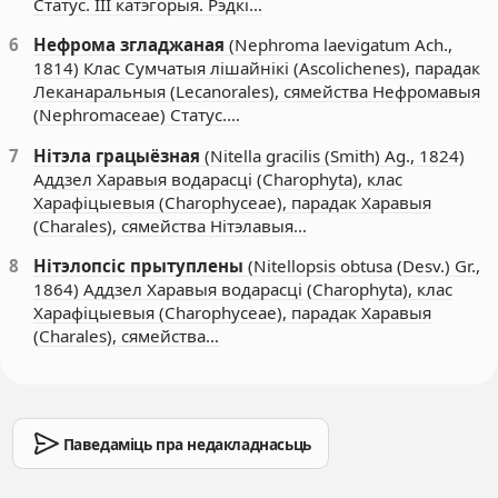
Статус. III катэгорыя. Рэдкі…
6
Нефрома згладжаная
(Nephroma laevigatum Ach.,
1814) Клас Сумчатыя лішайнікі (Ascolichenes), парадак
Леканаральныя (Lecanorales), сямейства Нефромавыя
(Nephromaceae) Статус.…
7
Нітэла грацыёзная
(Nitella gracilis (Smith) Ag., 1824)
Аддзел Харавыя водарасці (Charophyta), клас
Харафіцыевыя (Charophyceae), парадак Харавыя
(Charales), сямейства Нітэлавыя…
8
Нітэлопсіс прытуплены
(Nitellopsis obtusa (Desv.) Gr.,
1864) Аддзел Харавыя водарасці (Charophyta), клас
Харафіцыевыя (Charophyceae), парадак Харавыя
(Charales), сямейства…
Паведаміць пра недакладнасьць