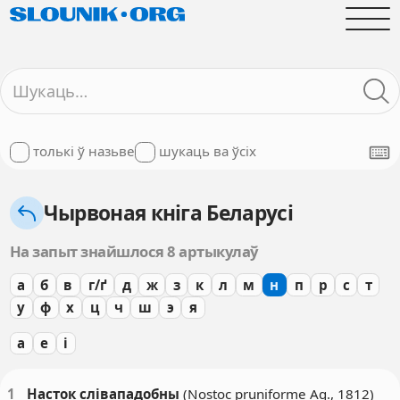
толькі ў назьве
шукаць ва ўсіх
Чырвоная кніга Беларусі
На запыт знайшлося 8 артыкулаў
а
б
в
г/ґ
д
ж
з
к
л
м
н
п
р
с
т
у
ф
х
ц
ч
ш
э
я
а
е
і
1
Насток слівападобны
(Nostoc pruniforme Ag., 1812)