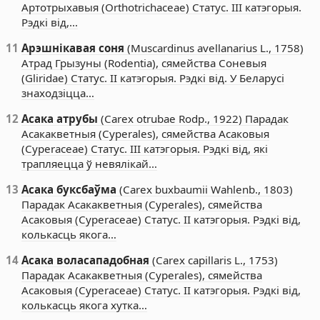
Артотрыхавыя (Orthotrichaceae) Статус. III катэгорыя.
Рэдкі від,…
11
Арэшнікавая соня
(Muscardinus avellanarius L., 1758)
Атрад Грызуны (Rodentia), сямейства Соневыя
(Gliridae) Статус. II катэгорыя. Рэдкі від. У Беларусі
знаходзіцца…
12
Асака атрубы
(Carex otrubae Rodp., 1922) Парадак
Асакакветныя (Cyperales), сямейства Асаковыя
(Cyperaceae) Статус. III катэгорыя. Рэдкі від, які
трапляецца ў невялікай…
13
Асака буксбаўма
(Carex buxbaumii Wahlenb., 1803)
Парадак Асакакветныя (Cyperales), сямейства
Асаковыя (Cyperaceae) Статус. II катэгорыя. Рэдкі від,
колькасць якога…
14
Асака воласападобная
(Carex capillaris L., 1753)
Парадак Асакакветныя (Cyperales), сямейства
Асаковыя (Cyperaceae) Статус. II катэгорыя. Рэдкі від,
колькасць якога хутка…