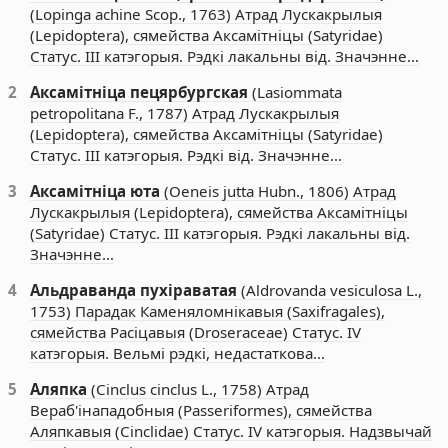
(Lopinga achine Scop., 1763) Атрад Лускакрылыя
(Lepidoptera), сямейства Аксамітніцы (Satyridae)
Статус. III катэгорыя. Рэдкі лакальны від. Значэнне…
2
Аксамітніца пецярбургская
(Lasiommata
petropolitana F., 1787) Атрад Лускакрылыя
(Lepidoptera), сямейства Аксамітніцы (Satyridae)
Статус. III катэгорыя. Рэдкі від. Значэнне…
3
Аксамітніца юта
(Oeneis jutta Hubn., 1806) Атрад
Лускакрылыя (Lepidoptera), сямейства Аксамітніцы
(Satyridae) Статус. III катэгорыя. Рэдкі лакальны від.
Значэнне…
4
Альдраванда пухіраватая
(Aldrovanda vesiculosa L.,
1753) Парадак Каменяломнікавыя (Saxifragales),
сямейства Расіцавыя (Droseraceae) Статус. IV
катэгорыя. Вельмі рэдкі, недастаткова…
5
Аляпка
(Cinclus cinclus L., 1758) Атрад
Вераб'інападобныя (Passeriformes), сямейства
Аляпкавыя (Cinclidae) Статус. IV катэгорыя. Надзвычай