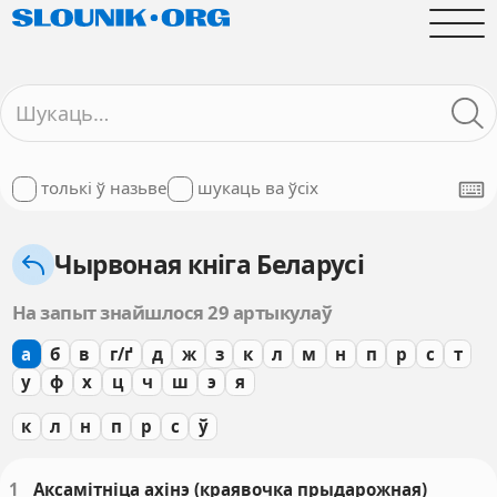
толькі ў назьве
шукаць ва ўсіх
Чырвоная кніга Беларусі
На запыт знайшлося 29 артыкулаў
а
б
в
г/ґ
д
ж
з
к
л
м
н
п
р
с
т
у
ф
х
ц
ч
ш
э
я
к
л
н
п
р
с
ў
1
Аксамітніца ахінэ (краявочка прыдарожная)