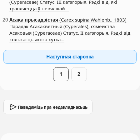
(Cyperaceae) Статус. III катэгорыя. Рэдкі від, які
трапляецца ў невялікай…
20
Асака прысадзістая
(Carex supina Wahlenb., 1803)
Парадак Асакакветныя (Cyperales), сямейства
Асаковыя (Cyperaceae) Статус. II катэгорыя. Рэдкі від,
колькасць якога хутка…
Наступная старонка
1
2
Паведаміць пра недакладнасьць