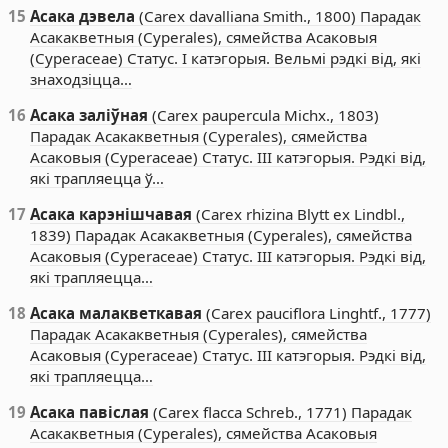
15
Асака дэвела
(Carex davalliana Smith., 1800) Парадак
Асакакветныя (Cyperales), сямейства Асаковыя
(Cyperaceae) Статус. I катэгорыя. Вельмі рэдкі від, які
знаходзіцца…
16
Асака заліўная
(Carex paupercula Michx., 1803)
Парадак Асакакветныя (Cyperales), сямейства
Асаковыя (Cyperaceae) Статус. III катэгорыя. Рэдкі від,
які трапляецца ў…
17
Асака карэнішчавая
(Carex rhizina Blytt ex Lindbl.,
1839) Парадак Асакакветныя (Cyperales), сямейства
Асаковыя (Cyperaceae) Статус. III катэгорыя. Рэдкі від,
які трапляецца…
18
Асака малакветкавая
(Carex pauciflora Linghtf., 1777)
Парадак Асакакветныя (Cyperales), сямейства
Асаковыя (Cyperaceae) Статус. III катэгорыя. Рэдкі від,
які трапляецца…
19
Асака павіслая
(Carex flacca Schreb., 1771) Парадак
Асакакветныя (Cyperales), сямейства Асаковыя