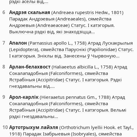
рэдкі аселы від,…
6
Андрэя скальная
(Andreaea rupestris Hedw., 1801)
Парадак Андрэевыя (Andreaeales), сямейства
Андрэевыя (Andreaeaceae) Статус. I катэгорыя.
Выключна рэдкі від, які знаходзіцца…
7
Апалон
(Parnassius apollo L., 1758) Атрад Лускакрылыя
(Lepidoptera), сямейства Паруснікі (Papilionidae) Статус.
I катэгорыя. Зніклы від. Занесены ў Чырвоную…
8
Арлан-белахвост
(Haliaeetus albicilla L., 1758) Атрад
Сокалападобныя (Falconiformes), сямейства
Ястрабіныя (Accipitridae) Статус. I катэгорыя. Рэдкі
гнездавальны від.…
9
Арол-карлік
(Hieraaetus pennatus Gm., 1788) Атрад
Сокалападобныя (Falconiformes), сямейства
Ястрабіныя (Accipitridae) Статус. I катэгорыя. Вельмі
рэдкі гнездавальны…
10
Артотрыхум лайэля
(Orthotrichum lyellii Hook. et Tayl.,
1918) Парадак Ізабрыевыя (Isobryales), сямейства