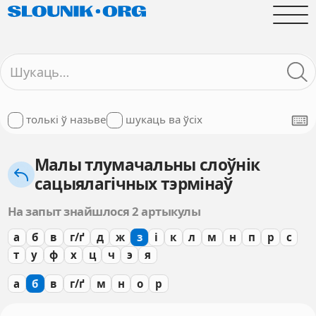
толькі ў назьве
шукаць ва ўсіх
Малы тлумачальны слоўнік
сацыялагічных тэрмінаў
На запыт знайшлося 2 артыкулы
а
б
в
г/ґ
д
ж
з
і
к
л
м
н
п
р
с
т
у
ф
х
ц
ч
э
я
а
б
в
г/ґ
м
н
о
р