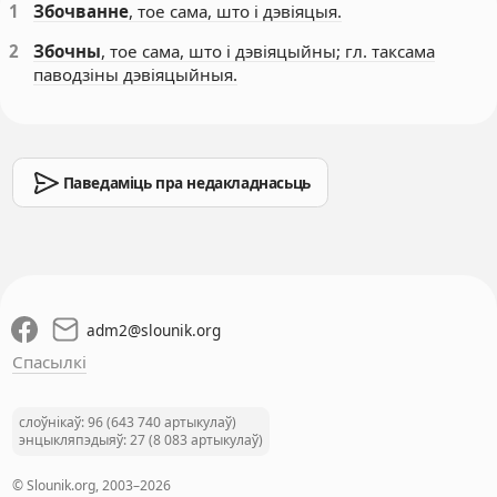
1
Збочванне
, тое сама, што і дэвіяцыя.
2
Збочны
, тое сама, што і дэвіяцыйны; гл. таксама
паводзіны дэвіяцыйныя.
Паведаміць пра недакладнасьць
adm2
@
slounik.org
Спасылкі
слоўнікаў: 96 (643 740 артыкулаў)
энцыкляпэдыяў: 27 (8 083 артыкулаў)
© Slounik.org, 2003–2026