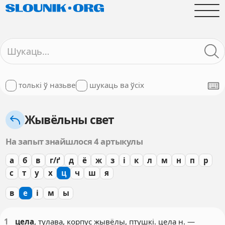
толькі ў назьве
шукаць ва ўсіх
Жывёльны свет
На запыт знайшлося 4 артыкулы
а
б
в
г/ґ
д
ё
ж
з
і
к
л
м
н
п
р
с
т
у
х
ц
ч
ш
я
в
е
і
м
ы
1
цела
, тулава, корпус жывёлы, птушкі. цела н. —