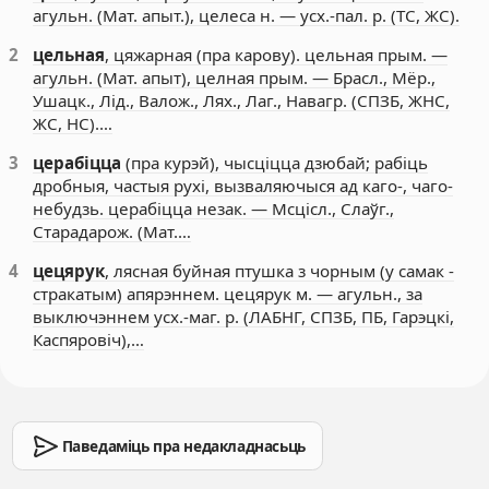
агульн. (Мат. апыт.), целеса н. — усх.-пал. р. (ТС, ЖС).
2
цельная
, цяжарная (пра карову). цельная прым. —
агульн. (Мат. апыт), целная прым. — Брасл., Мёр.,
Ушацк., Лід., Валож., Лях., Лаг., Навагр. (СПЗБ, ЖНС,
ЖС, НС).…
3
церабіцца
(пра курэй), чысціцца дзюбай; рабіць
дробныя, частыя рухі, вызваляючыся ад каго-, чаго-
небудзь. церабіцца незак. — Мсцісл., Слаўг.,
Старадарож. (Мат.…
4
цецярук
, лясная буйная птушка з чорным (у самак -
стракатым) апярэннем. цецярук м. — агульн., за
выключэннем усх.-маг. р. (ЛАБНГ, СПЗБ, ПБ, Гарэцкі,
Каспяровіч),…
Паведаміць пра недакладнасьць