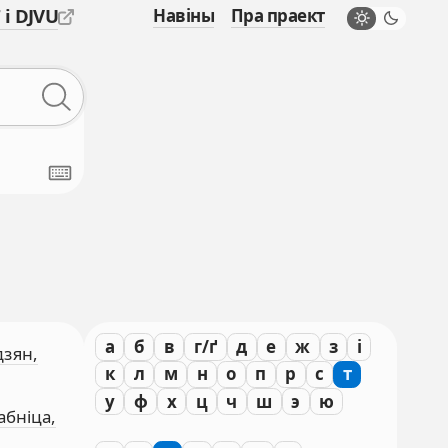
 і DJVU
Навіны
Пра праект
а
б
в
г/ґ
д
е
ж
з
і
дзян,
к
л
м
н
о
п
р
с
т
у
ф
х
ц
ч
ш
э
ю
абніца,