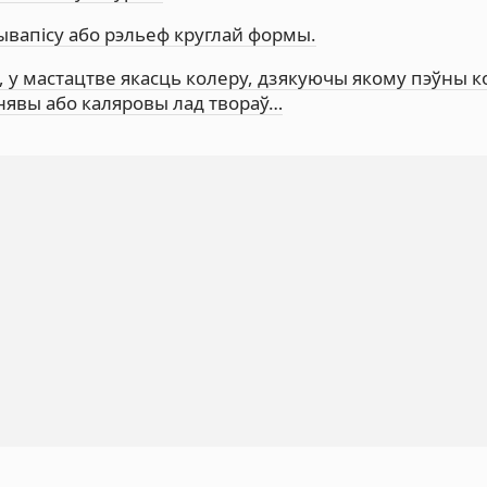
 жывапісу або рэльеф круглай формы.
ск), у мастацтве якасць колеру, дзякуючы якому пэўны 
нявы або каляровы лад твораў…