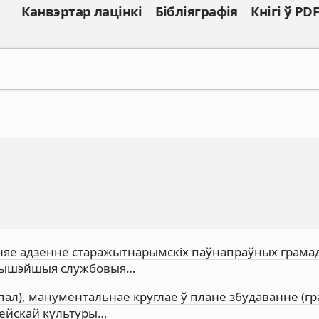
Канвэртар лацінкі
Бібліяграфія
Кнігі ў PDF
ерхняе адзенне старажытнарымскіх паўнапраўных грама
; вышэйшыя службовыя…
купал), манументальнае круглае ў плане збудаванне (гр
гейскай культуры…