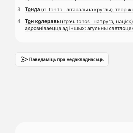
3
Т
о
нда
(іт. tondo - літаральна круглы), твор
4
Т
о
н к
о
леравы
(грэч. tonos - напруга, наці
адрозніваецца ад іншых; агульны святлоце
Паведаміць пра недакладнасьць