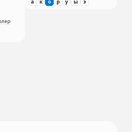
а
к
о
р
у
ы
э
колер