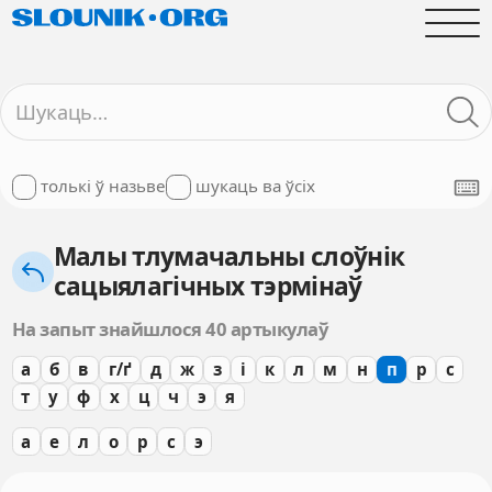
толькі ў назьве
шукаць ва ўсіх
Малы тлумачальны слоўнік
сацыялагічных тэрмінаў
На запыт знайшлося 40 артыкулаў
а
б
в
г/ґ
д
ж
з
і
к
л
м
н
п
р
с
т
у
ф
х
ц
ч
э
я
а
е
л
о
р
с
э