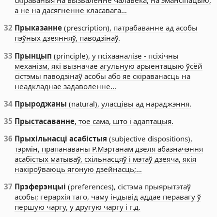
скіраваныя на вызваленне чалавека, на эмансіпацыю,
а не на дасягненне класавага…
32
Прыказанне
(prescription), патрабаванне ад асобы
пэўных дзеянняў, паводзінаў.
33
Прынцып
(principle), у псіхааналізе - псіхічны
механізм, які вызначае агульную арыентацыю ўсёй
сістэмы паводзінаў асобы або яе скіраванасць на
неадкладнае задаволенне…
34
Прыроджаны
(natural), уласцівы ад нараджэння.
35
Прыстасаванне
, тое сама, што і адаптацыя.
36
Прыхільнасці асабістыя
(subjective dispositions),
тэрмін, прапанаваны Р.Мэртанам дзеля абазначэння
асабістых матываў, схільнасцяў і мэтаў дзеяча, якія
накіроўваюць ягоную дзейнасць;…
37
Прэферэнцыі
(preferences), сістэма прыярытэтаў
асобы; герархія таго, чаму індывід аддае перавагу ў
першую чаргу, у другую чаргу і г.д.