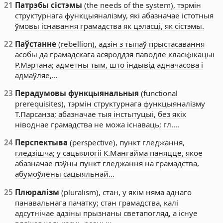
21
Патрэбы сістэмы
(the needs of the system), тэрмін
структурнага функцыяналізму, які абазначае істотныя
ўмовы існавання грамадства як цэласці, як сістэмы.
22
Паўстанне
(rebellion), адзін з тыпаў прыстасавання
асобы да грамадскага асяроддзя паводле класіфікацыі
Р.Мэртана; адметны тым, што індывід адначасова і
адмаўляе,…
23
Перадумовы функцыянальныя
(functional
prerequisites), тэрмін структурнага функцыяналізму
Т.Парсанза; абазначае тыя інстытуцыі, без якіх
ніводнае грамадства не можа існаваць; гл.…
24
Перспектыва
(perspective), пункт гледжання,
гледзішча; у сацыялогіі К.Мангайма паняцце, якое
абазначае пэўны пункт гледжання на грамадства,
абумоўлены сацыяльнай…
25
Плюралізм
(pluralism), стан, у якім няма аднаго
панавальнага пачатку; стан грамадства, калі
адсутнічае адзіны прызнаны светапогляд, а існуе