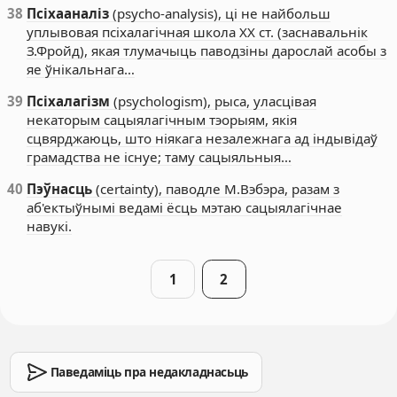
38
Псіхааналіз
(psycho-analysis), ці не найбольш
уплывовая псіхалагічная школа ХХ ст. (заснавальнік
З.Фройд), якая тлумачыць паводзіны дарослай асобы з
яе ўнікальнага…
39
Псіхалагізм
(psychologism), рыса, уласцівая
некаторым сацыялагічным тэорыям, якія
сцвярджаюць, што ніякага незалежнага ад індывідаў
грамадства не існуе; таму сацыяльныя…
40
Пэўнасць
(certainty), паводле М.Вэбэра, разам з
аб'ектыўнымі ведамі ёсць мэтаю сацыялагічнае
навукі.
1
2
Паведаміць пра недакладнасьць