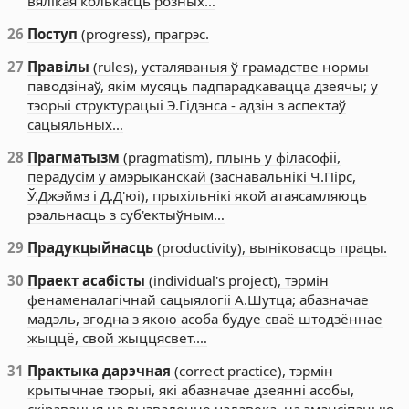
вялікая колькасць розных…
26
Поступ
(progress), прагрэс.
27
Правілы
(rules), усталяваныя ў грамадстве нормы
паводзінаў, якім мусяць падпарадкавацца дзеячы; у
тэорыі структурацыі Э.Гідэнса - адзін з аспектаў
сацыяльных…
28
Прагматызм
(pragmatism), плынь у філасофіі,
перадусім у амэрыканскай (заснавальнікі Ч.Пірс,
Ў.Джэймз і Д.Д'юі), прыхільнікі якой атаясамляюць
рэальнасць з суб'ектыўным…
29
Прадукцыйнасць
(productivity), выніковасць працы.
30
Праект асабісты
(individual's project), тэрмін
фенаменалагічнай сацыялогіі А.Шутца; абазначае
мадэль, згодна з якою асоба будуе сваё штодзённае
жыццё, свой жыццясвет.…
31
Практыка дарэчная
(correct practice), тэрмін
крытычнае тэорыі, які абазначае дзеянні асобы,