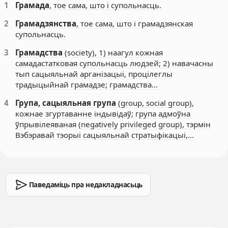
1
Грамада
, тое сама, што і супольнасць.
2
Грамадзянства
, тое сама, што і грамадзянская
супольнасць.
3
Грамадства
(society), 1) наагул кожная
самадастатковая супольнасць людзей; 2) навачасны
тып сацыяльнай арганізацыі, процілеглы
традыцыйнай грамадзе; грамадства…
4
Група, сацыяльная група
(group, social group),
кожнае згуртаванне індывідаў; група адмоўна
ўпрывілеяваная (negatively privileged group), тэрмін
Вэбэравай тэорыі сацыяльнай стратыфікацыі,…
Паведаміць пра недакладнасьць