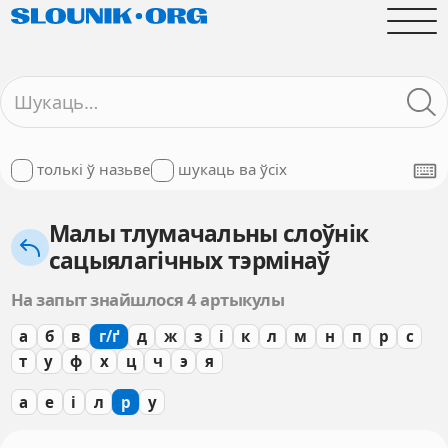
толькі ў назьве
шукаць ва ўсіх
Малы тлумачальны слоўнік
сацыялагічных тэрмінаў
На запыт знайшлося 4 артыкулы
а
б
в
г/ґ
д
ж
з
і
к
л
м
н
п
р
с
т
у
ф
х
ц
ч
э
я
а
е
і
л
р
у