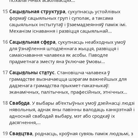
псіхалагічных асаблівасцях…
15
Сацы
я
льная структ
у
ра
, сукупнасць устойлівых
формаў сацыяльных груп і суполак, а таксама
сацыяльных інстытутаў і ўзаемадзеянняў паміж імі.
Механізм існавання і развіцця сацыяльнай…
16
Сацы
я
льная сф
е
ра
, сукупнасць неабходных умоў
для ўзнаўлення штодзённага жыцця, развіцця і
самаіснавання чалавека як асобы. Паводле
прадметнага зместу яна ўключае ўмовы…
17
Сацы
я
льны ст
а
тус
. Становішча чалавека ў
грамадстве вызначаецца шэрагам важнейшых для
дадзенага грамадства прыкмет-паказчыкаў:
эканамічных, палітычных, прафесійных, этнічных…
18
Сваб
о
да
. У выбары аб'ектыўных умоў дзейнасці людзі
нявольныя, аднак яны павінны валодаць канкрэтнай і
адноснай свабодай выбару, мэт або сродкаў іх
дасягнення,…
19
Сва
я
цтва
, роднасць, кроўная сувязь паміж людзьмі, з