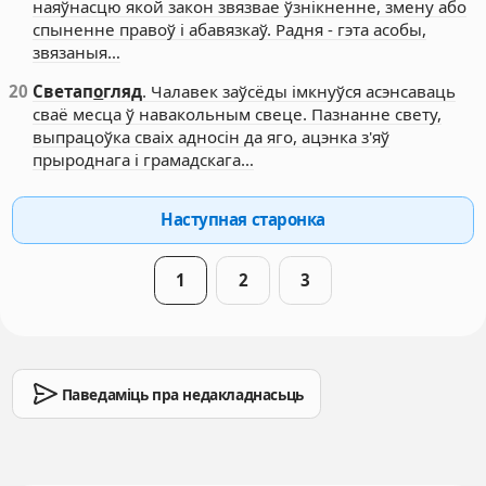
наяўнасцю якой закон звязвае ўзнікненне, змену або
спыненне правоў і абавязкаў. Радня - гэта асобы,
звязаныя…
20
Светап
о
гляд
. Чалавек заўсёды імкнуўся асэнсаваць
сваё месца ў навакольным свеце. Пазнанне свету,
выпрацоўка сваіх адносін да яго, ацэнка з'яў
прыроднага і грамадскага…
Наступная старонка
1
2
3
Паведаміць пра недакладнасьць