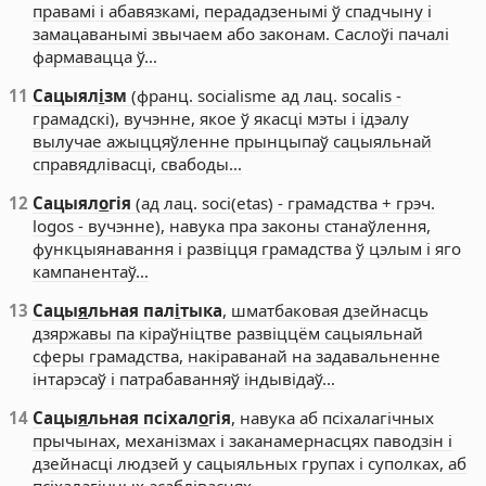
правамі і абавязкамі, перададзенымі ў спадчыну і
замацаванымі звычаем або законам. Саслоўі пачалі
фармавацца ў…
11
Сацыял
і
зм
(франц. socialisme ад лац. socalis -
грамадскі), вучэнне, якое ў якасці мэты і ідэалу
вылучае ажыццяўленне прынцыпаў сацыяльнай
справядлівасці, свабоды…
12
Сацыял
о
гія
(ад лац. soci(etas) - грамадства + грэч.
logos - вучэнне), навука пра законы станаўлення,
функцыянавання і развіцця грамадства ў цэлым і яго
кампанентаў…
13
Сацы
я
льная пал
і
тыка
, шматбаковая дзейнасць
дзяржавы па кіраўніцтве развіццём сацыяльнай
сферы грамадства, накіраванай на задавальненне
інтарэсаў і патрабаванняў індывідаў…
14
Сацы
я
льная псіхал
о
гія
, навука аб псіхалагічных
прычынах, механізмах і заканамернасцях паводзін і
дзейнасці людзей у сацыяльных групах і суполках, аб