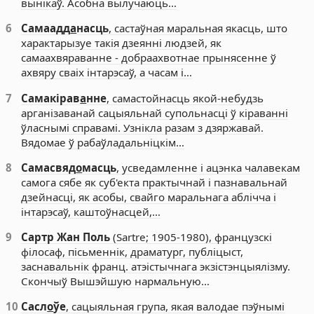
вынікаў. Асобна вылучаюць…
6
Самаадд
а
насць
, састаўная маральная якасць, што
характарызуе такія дзеянні людзей, як
самаахвяраванне - добраахвотнае прынясенне ў
ахвяру сваіх інтарэсаў, а часам і…
7
Самакірав
а
нне
, самастойнасць якой-небудзь
арганізаванай сацыяльнай супольнасці ў кіраванні
ўласнымі справамі. Узнікла разам з дзяржавай.
Вядомае ў рабаўладальніцкім…
8
Самасвяд
о
масць
, усведамленне і ацэнка чалавекам
самога сябе як суб'екта практычнай і пазнавальнай
дзейнасці, як асобы, свайго маральнага аблічча і
інтарэсаў, каштоўнасцей,…
9
Сартр Жан Поль
(Sartre; 1905-1980), французскі
філосаф, пісьменнік, драматург, публіцыст,
заснавальнік франц. атэістычнага экзістэнцыялізму.
Скончыў Вышэйшую нармальную…
10
Сасл
о
ўе
, сацыяльная група, якая валодае пэўнымі