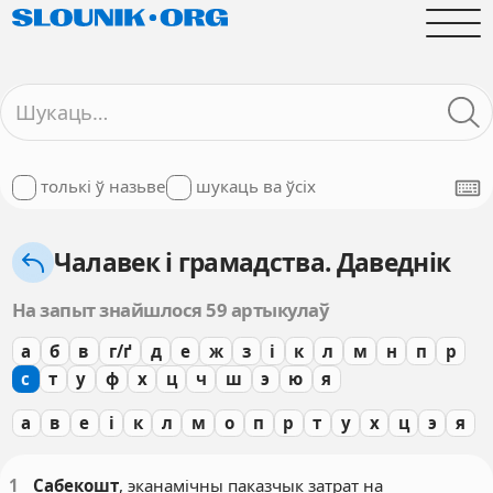
толькі ў назьве
шукаць ва ўсіх
Чалавек і грамадства. Даведнік
На запыт знайшлося 59 артыкулаў
а
б
в
г/ґ
д
е
ж
з
і
к
л
м
н
п
р
с
т
у
ф
х
ц
ч
ш
э
ю
я
а
в
е
і
к
л
м
о
п
р
т
у
х
ц
э
я
1
Сабек
о
шт
, эканамічны паказчык затрат на