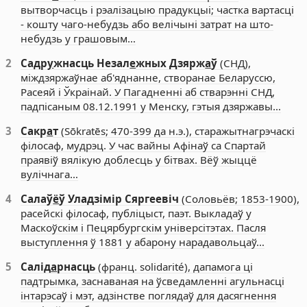
вытворчасць і рэалізацыю прадукцыі; частка вартасці
- кошту чаго-небудзь або велічыні затрат на што-
небудзь у грашовым…
2
Садр
у
жнасць Незал
е
жных Дзярж
а
ў
(СНД),
міждзяржаўнае аб'яднанне, створанае Беларуссю,
Расеяй і Ўкраінай. У Пагадненні аб стварэнні СНД,
падпісаным 08.12.1991 у Менску, гэтыя дзяржавы…
3
Сакр
а
т
(Sōkratēs; 470-399 да н.э.), старажытнагрэчаскі
філосаф, мудрэц. У час вайны Афінаў са Спартай
праявіў вялікую доблесць у бітвах. Вёў жыццё
вулічнага…
4
Салаў
ё
ў Уладзімір Сяргеевіч
(Соловьёв; 1853-1900),
расейскі філосаф, публіцыст, паэт. Выкладаў у
Маскоўскім і Пецярбургскім універсітэтах. Пасля
выступлення ў 1881 у абарону нарадавольцаў…
5
Салід
а
рнасць
(франц. solidarité), дапамога ці
падтрымка, заснаваная на ўсведамленні агульнасці
інтарэсаў і мэт, адзінстве поглядаў для дасягнення